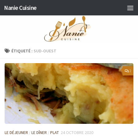
Nanie Cuisine
Skip to content
ÉTIQUETÉ :
SUD-OUEST
2
LE DÉJEUNER
/
LE DÎNER
/
PLAT
24 OCTOBRE 2020