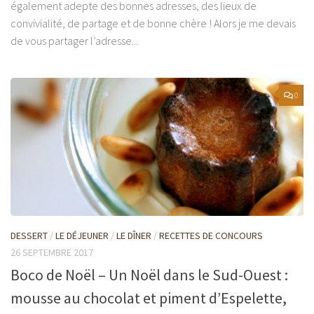
également adepte des bonnes adresses, des lieux de
convivialité, de partage et de bonne chère ! Alors je me devais
de vous partager l’adresse...
0
DESSERT
/
LE DÉJEUNER
/
LE DÎNER
/
RECETTES DE CONCOURS
26 SEPTEMBRE 2017
Boco de Noël – Un Noël dans le Sud-Ouest :
mousse au chocolat et piment d’Espelette,