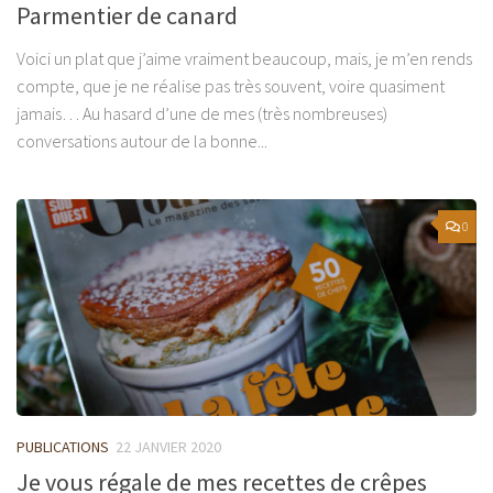
Parmentier de canard
Voici un plat que j’aime vraiment beaucoup, mais, je m’en rends
compte, que je ne réalise pas très souvent, voire quasiment
jamais… Au hasard d’une de mes (très nombreuses)
conversations autour de la bonne...
0
PUBLICATIONS
22 JANVIER 2020
Je vous régale de mes recettes de crêpes