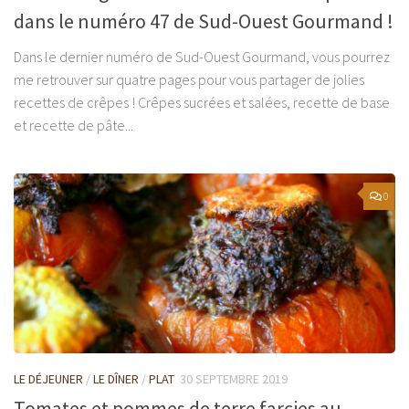
dans le numéro 47 de Sud-Ouest Gourmand !
Dans le dernier numéro de Sud-Ouest Gourmand, vous pourrez
me retrouver sur quatre pages pour vous partager de jolies
recettes de crêpes ! Crêpes sucrées et salées, recette de base
et recette de pâte...
0
LE DÉJEUNER
/
LE DÎNER
/
PLAT
30 SEPTEMBRE 2019
Tomates et pommes de terre farcies au