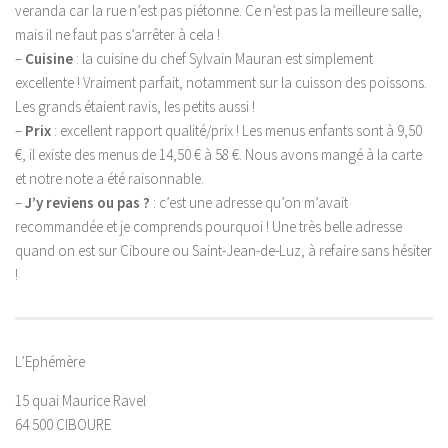
veranda car la rue n’est pas piétonne. Ce n’est pas la meilleure salle,
mais il ne faut pas s’arrêter à cela !
–
Cuisine
: la cuisine du chef Sylvain Mauran est simplement
excellente ! Vraiment parfait, notamment sur la cuisson des poissons.
Les grands étaient ravis, les petits aussi !
–
Prix
: excellent rapport qualité/prix ! Les menus enfants sont à 9,50
€, il existe des menus de 14,50 € à 58 €. Nous avons mangé à la carte
et notre note a été raisonnable.
–
J’y reviens ou pas ?
: c’est une adresse qu’on m’avait
recommandée et je comprends pourquoi ! Une très belle adresse
quand on est sur Ciboure ou Saint-Jean-de-Luz, à refaire sans hésiter
!
L’Ephémère
15 quai Maurice Ravel
64 500 CIBOURE