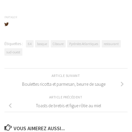
PARTAGER
Étiquettes :
64
basque
Ciboure
Pyrénées Atlantiques
restaurant
sud-ouest
ARTICLE SUIVANT
Boulettes ricotta et parmesan, beurre de sauge
ARTICLE PRÉCÉDENT
Toasts de brebis et figue rôtie au miel
VOUS AIMEREZ AUSSI...