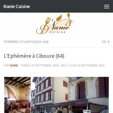
Nanie Cuisine
Skip to content
PYRÉNÉES ATLANTIQUES (64)
0
L’Ephémère à Ciboure (64)
PAR
NANIE
· PUBLIÉ
19 SEPTEMBRE 2018
· MIS À JOUR
13 SEPTEMBRE 2018