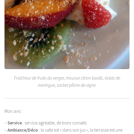
Fraîcheur de fruits du verger, mousse citron basilic, éclats de
meringue, sorbet pêche de vigne
Mon avis :
–
Service
: service agréable, de bons conseils
–
Ambiance/Déco
: la salle est « dans son jus », la terrasse est une