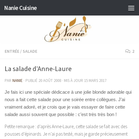
Nanie Cuisine
Skip to content
ENTRÉE
/
SALADE
2
La salade d’Anne-Laure
PAR
NANIE
· PUBLIÉ
20 AOÛT 2008
· MIS À JOUR
15 MARS 2017
Je fais ici une spéciale dédicace à une jolie blonde adorable qui
nous a fait cette salade pour une soirée entre collègues. J’ai
vraiment adoré, et je crois que je vais essayer de faire cette
salade aussi souvent que possible : c’est très très bon !
Petite remarque : d’après Anne-Laure, cette salade se fait avec des
pousses d’épinards. Je n’ai pas testé, mais je garde précieusement