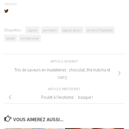
PARTAGER
Étiquettes :
oignon
parmesan
pignon de pin
piment d'Espelette
salade
tomate cerise
ARTICLE SUIVANT
Trio de saveurs en madeleines : chocolat, thé matcha et
curry
ARTICLE PRÉCÉDENT
Poulet à l’exotisme… basque !
VOUS AIMEREZ AUSSI...