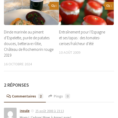
0
1
Dinde marinée au piment
Entraînement pour l’Espagne
d’Espelette, purée de patates
et ses tapas : des tomates-
douces, betterave rôtie,
cerises fraîcheur d’été
Château de Rochemorin rouge
10 AOÛT 2009
2019
16 OCTOBRE 2024
2 RÉPONSES
Commentaires
2
Pings
0
inoule
25 août 2008 à 23:13
Miam ! J’adore ! Bises à Anne-Laure !