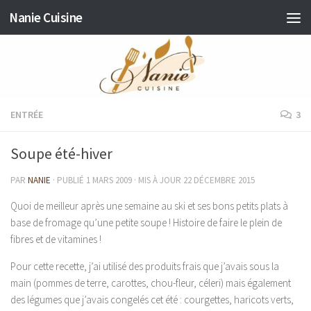
Nanie Cuisine
Skip to content
ENTRÉE
3
Soupe été-hiver
PAR
NANIE
· PUBLIÉ
1 MARS 2009
· MIS À JOUR
22 DÉCEMBRE 2015
Quoi de meilleur après une semaine au ski et ses bons petits plats à
base de fromage qu’une petite soupe ! Histoire de faire le plein de
fibres et de vitamines !
Pour cette recette, j’ai utilisé des produits frais que j’avais sous la
main (pommes de terre, carottes, chou-fleur, céleri) mais également
des légumes que j’avais congelés cet été : courgettes, haricots verts,