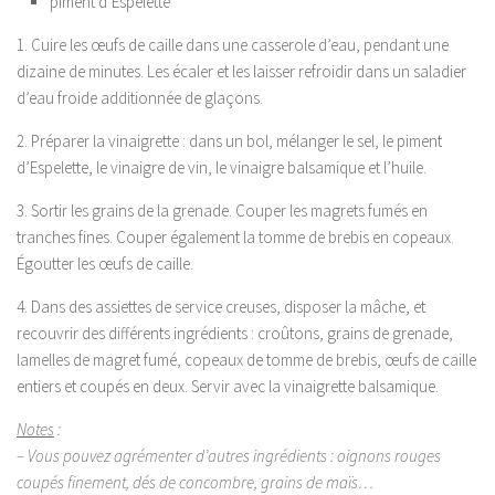
piment d’Espelette
1. Cuire les œufs de caille dans une casserole d’eau, pendant une
dizaine de minutes. Les écaler et les laisser refroidir dans un saladier
d’eau froide additionnée de glaçons.
2. Préparer la vinaigrette : dans un bol, mélanger le sel, le piment
d’Espelette, le vinaigre de vin, le vinaigre balsamique et l’huile.
3. Sortir les grains de la grenade. Couper les magrets fumés en
tranches fines. Couper également la tomme de brebis en copeaux.
Égoutter les œufs de caille.
4. Dans des assiettes de service creuses, disposer la mâche, et
recouvrir des différents ingrédients : croûtons, grains de grenade,
lamelles de magret fumé, copeaux de tomme de brebis, œufs de caille
entiers et coupés en deux. Servir avec la vinaigrette balsamique.
Notes
:
– Vous pouvez agrémenter d’autres ingrédients : oignons rouges
coupés finement, dés de concombre, grains de maïs…