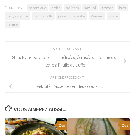
Étiquettes :
balsamique
brebis
croûtons
familial
grenade
hiver
magrets fumés
oeuf de caille
piment d'Espelette
Pyrénées
salade
tomme
ARTICLE SUIVANT
Steack aux échalotes caramélisées, écrasée de pommes de
terre à l’huile de truffe
ARTICLE PRÉCÉDENT
Velouté d’asperges en deux couleurs
VOUS AIMEREZ AUSSI...
0
4