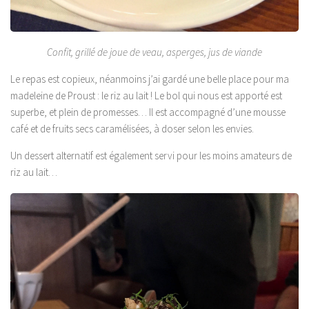
Confit, grillé de joue de veau, asperges, jus de viande
Le repas est copieux, néanmoins j’ai gardé une belle place pour ma
madeleine de Proust : le riz au lait ! Le bol qui nous est apporté est
superbe, et plein de promesses… Il est accompagné d’une mousse
café et de fruits secs caramélisées, à doser selon les envies.
Un dessert alternatif est également servi pour les moins amateurs de
riz au lait…