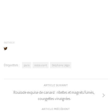
PARTAGER
Étiquettes :
paris
restaurant
Stéphane Jégo
ARTICLE SUIVANT
Roulade exquise de canard : rillettes et magrets fumés,
courgettes vinaigrées
ARTICLE PRÉCÉDENT