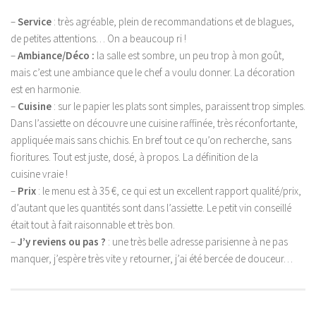
–
Service
: très agréable, plein de recommandations et de blagues,
de petites attentions… On a beaucoup ri !
–
Ambiance/Déco :
la salle est sombre, un peu trop à mon goût,
mais c’est une ambiance que le chef a voulu donner. La décoration
est en harmonie.
–
Cuisine
: sur le papier les plats sont simples, paraissent trop simples.
Dans l’assiette on découvre une cuisine raffinée, très réconfortante,
appliquée mais sans chichis. En bref tout ce qu’on recherche, sans
fioritures. Tout est juste, dosé, à propos. La définition de la
cuisine vraie !
–
Prix
: le menu est à 35 €, ce qui est un excellent rapport qualité/prix,
d’autant que les quantités sont dans l’assiette. Le petit vin conseillé
était tout à fait raisonnable et très bon.
–
J’y reviens ou pas ?
: une très belle adresse parisienne à ne pas
manquer, j’espère très vite y retourner, j’ai été bercée de douceur…