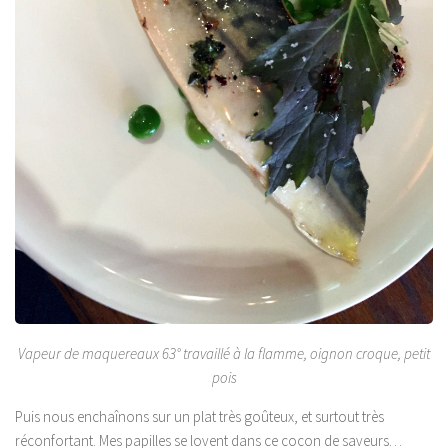
Vapeur de maquereaux 63° travaillé à la flamme, oignon croque, petit
pois
Puis nous enchaînons sur un plat très goûteux, et surtout très
réconfortant. Mes papilles se lovent dans ce cocon de saveurs…