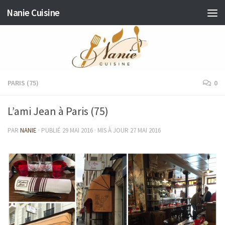
Nanie Cuisine
Skip to content
PARIS (75)
0
L’ami Jean à Paris (75)
PAR
NANIE
· PUBLIÉ
29 MAI 2016
· MIS À JOUR
27 MAI 2016