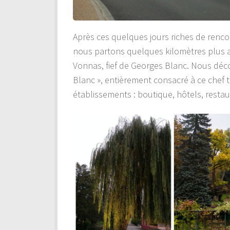
Après ces quelques jours riches de renc
nous partons quelques kilomètres plus au
Vonnas, fief de Georges Blanc. Nous déco
Blanc », entièrement consacré à ce chef t
établissements : boutique, hôtels, resta