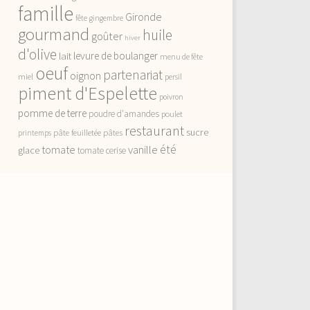
famille
Gironde
fête
gingembre
gourmand
huile
goûter
hiver
d'olive
lait
levure de boulanger
menu de fête
oeuf
partenariat
oignon
miel
persil
piment d'Espelette
poivron
pomme de terre
poudre d'amandes
poulet
restaurant
sucre
pâte feuilletée
pâtes
printemps
vanille
été
tomate
glace
tomate cerise