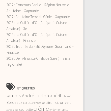
2017 : Concours Barilla – Région Nouvelle
Aquitaine – Gagnante
2017 : Aquitaine Terre de Génie – Gagnante
2018 : La Cuillère d’Or (Catégorie Cuisine
Amateur) – 3e
2019 : La Cuillère d’Or (Catégorie Cuisine
Amateur) – Finaliste
2019 : Trophée du Petit Déjeuner Gourmand –
Finaliste
2019 : Demi-finaliste Chefs de Gare (finaliste
régionale)
ETIQUETTES
amis
André Lurton
apéritif
ail
boeuf
Bordeaux
citron vert
carotte
citron
chocolat
crème
courgette
enfants
enfant
concombre