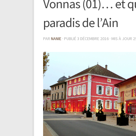
Vonnas (01)… et q
paradis de l’Ain
PAR
NANIE
· PUBLIÉ
3 DÉCEMBRE 2016
· MIS À JOUR
2