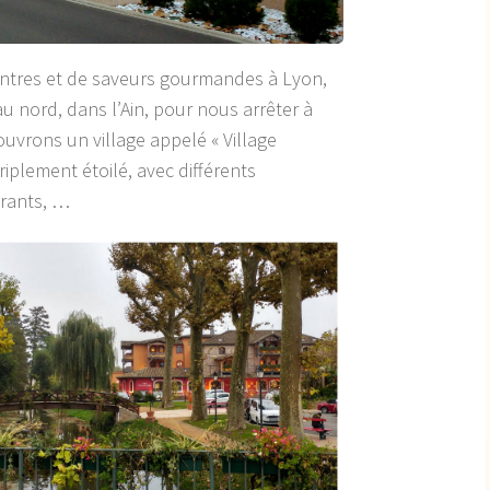
ontres et de saveurs gourmandes à Lyon,
 nord, dans l’Ain, pour nous arrêter à
uvrons un village appelé « Village
riplement étoilé, avec différents
urants, …