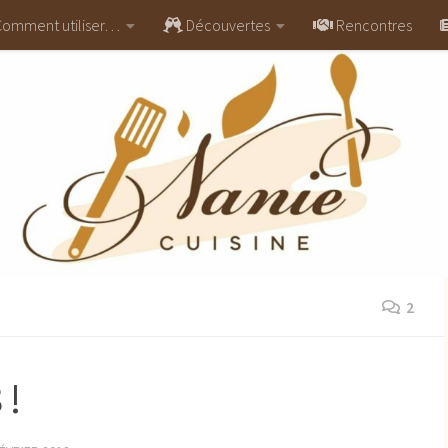
omment utiliser…
Découvertes
Rencontres
2
 !