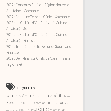
2017 : Concours Barilla – Région Nouvelle
Aquitaine – Gagnante
2017 : Aquitaine Terre de Génie – Gagnante
2018 : La Cuillère d’Or (Catégorie Cuisine
Amateur) – 3e
2019 : La Cuillère d’Or (Catégorie Cuisine
Amateur) – Finaliste
2019 : Trophée du Petit Déjeuner Gourmand –
Finaliste
2019 : Demi-finaliste Chefs de Gare (finaliste
régionale)
ETIQUETTES
amis
André Lurton
apéritif
ail
boeuf
Bordeaux
citron vert
carotte
citron
chocolat
crème
courgette
enfants
enfant
concombre