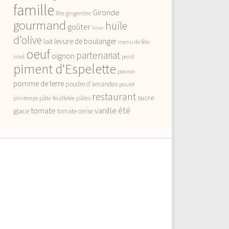
famille
Gironde
fête
gingembre
gourmand
huile
goûter
hiver
d'olive
lait
levure de boulanger
menu de fête
oeuf
partenariat
oignon
miel
persil
piment d'Espelette
poivron
pomme de terre
poudre d'amandes
poulet
restaurant
sucre
pâte feuilletée
pâtes
printemps
vanille
été
tomate
glace
tomate cerise