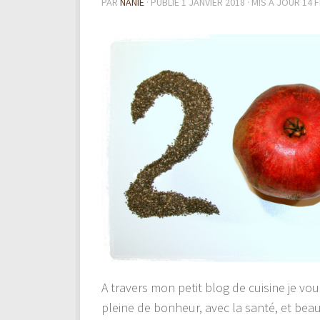
PAR
NANIE
· PUBLIÉ
1 JANVIER 2018
· MIS À JOUR
14 
A travers mon petit blog de cuisine je vo
pleine de bonheur, avec la santé, et be