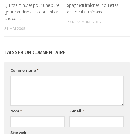
Quinze minutes pour une pure
Spaghetti fraîches, boulettes
gourmandise ? Les coulants au
de boeuf au sésame
chocolat
27 NOVEMBRE 2015
31 MAI 2009
LAISSER UN COMMENTAIRE
Commentaire
*
Nom
*
E-mail
*
Site web