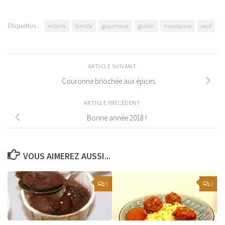
Étiquettes :
enfants
famille
gourmand
goûter
mandarine
oeuf
ARTICLE SUIVANT
Couronne briochée aux épices
ARTICLE PRÉCÉDENT
Bonne année 2018 !
VOUS AIMEREZ AUSSI...
5
2