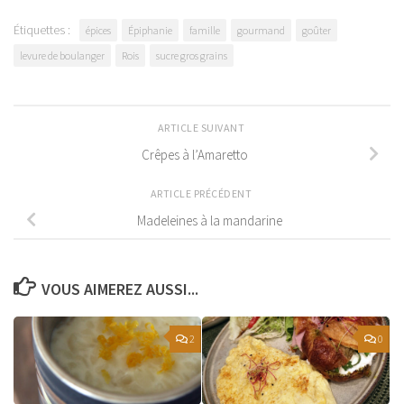
Étiquettes :
épices
Épiphanie
famille
gourmand
goûter
levure de boulanger
Rois
sucre gros grains
ARTICLE SUIVANT
Crêpes à l’Amaretto
ARTICLE PRÉCÉDENT
Madeleines à la mandarine
VOUS AIMEREZ AUSSI...
2
0