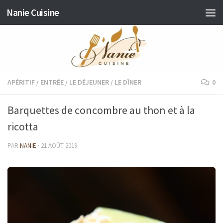
Nanie Cuisine
Skip to content
APÉRITIF
/
ENTRÉE
/
LE DÉJEUNER
/
LE DÎNER
0
Barquettes de concombre au thon et à la
ricotta
PAR
NANIE
·
21 AOÛT 2019