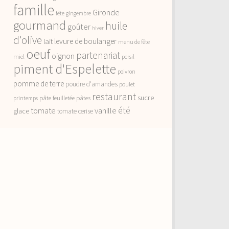
famille
Gironde
fête
gingembre
gourmand
huile
goûter
hiver
d'olive
lait
levure de boulanger
menu de fête
oeuf
partenariat
oignon
miel
persil
piment d'Espelette
poivron
pomme de terre
poudre d'amandes
poulet
restaurant
sucre
pâte feuilletée
pâtes
printemps
vanille
été
tomate
glace
tomate cerise