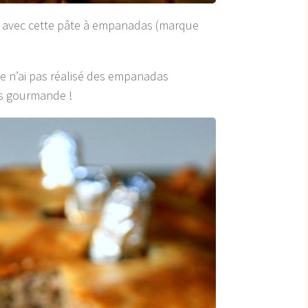
e avec cette pâte à empanadas (marque
je n’ai pas réalisé des empanadas
rès gourmande !