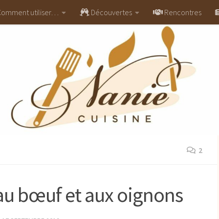
omment utiliser…
Découvertes
Rencontres
2
u bœuf et aux oignons