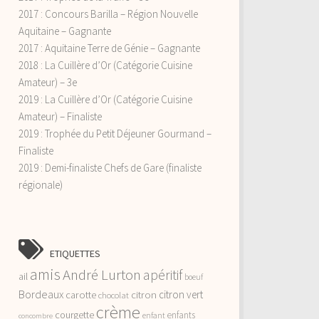
2017 : Concours Barilla – Région Nouvelle
Aquitaine – Gagnante
2017 : Aquitaine Terre de Génie – Gagnante
2018 : La Cuillère d’Or (Catégorie Cuisine
Amateur) – 3e
2019 : La Cuillère d’Or (Catégorie Cuisine
Amateur) – Finaliste
2019 : Trophée du Petit Déjeuner Gourmand –
Finaliste
2019 : Demi-finaliste Chefs de Gare (finaliste
régionale)
ETIQUETTES
amis
André Lurton
apéritif
ail
boeuf
Bordeaux
citron vert
carotte
citron
chocolat
crème
courgette
enfants
enfant
concombre