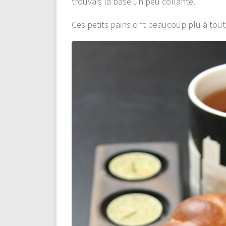
trouvais la base un peu collante.
Ces petits pains ont beaucoup plu à toute 