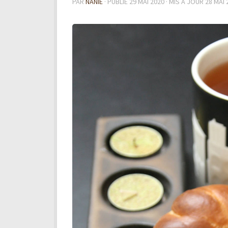
PAR
NANIE
· PUBLIÉ
29 MAI 2020
· MIS À JOUR
28 MAI 