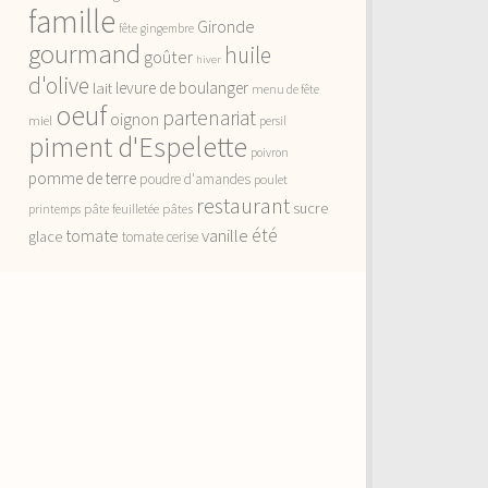
famille
Gironde
fête
gingembre
gourmand
huile
goûter
hiver
d'olive
lait
levure de boulanger
menu de fête
oeuf
partenariat
oignon
miel
persil
piment d'Espelette
poivron
pomme de terre
poudre d'amandes
poulet
restaurant
sucre
pâte feuilletée
pâtes
printemps
vanille
été
tomate
glace
tomate cerise