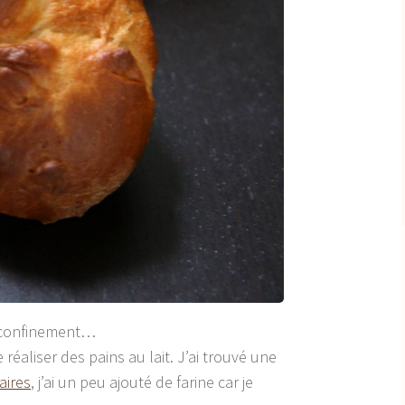
 confinement…
réaliser des pains au lait. J’ai trouvé une
aires
, j’ai un peu ajouté de farine car je