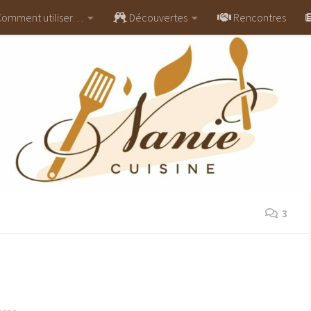
omment utiliser…
Découvertes
Rencontres
3