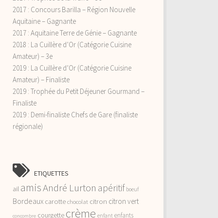
2017 : Concours Barilla – Région Nouvelle
Aquitaine – Gagnante
2017 : Aquitaine Terre de Génie – Gagnante
2018 : La Cuillère d’Or (Catégorie Cuisine
Amateur) – 3e
2019 : La Cuillère d’Or (Catégorie Cuisine
Amateur) – Finaliste
2019 : Trophée du Petit Déjeuner Gourmand –
Finaliste
2019 : Demi-finaliste Chefs de Gare (finaliste
régionale)
ETIQUETTES
amis
André Lurton
apéritif
ail
boeuf
Bordeaux
citron vert
carotte
citron
chocolat
crème
courgette
enfants
enfant
concombre