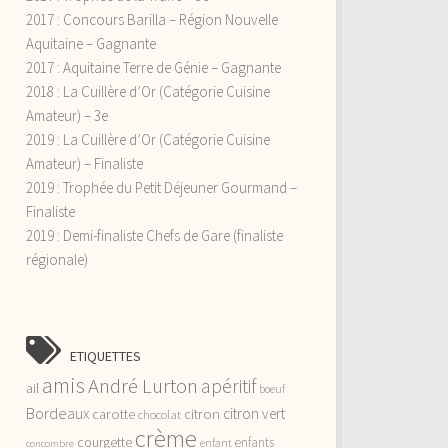
2017 : Concours Barilla – Région Nouvelle
Aquitaine – Gagnante
2017 : Aquitaine Terre de Génie – Gagnante
2018 : La Cuillère d’Or (Catégorie Cuisine
Amateur) – 3e
2019 : La Cuillère d’Or (Catégorie Cuisine
Amateur) – Finaliste
2019 : Trophée du Petit Déjeuner Gourmand –
Finaliste
2019 : Demi-finaliste Chefs de Gare (finaliste
régionale)
ETIQUETTES
amis
André Lurton
apéritif
ail
boeuf
Bordeaux
citron vert
carotte
citron
chocolat
crème
courgette
enfants
enfant
concombre