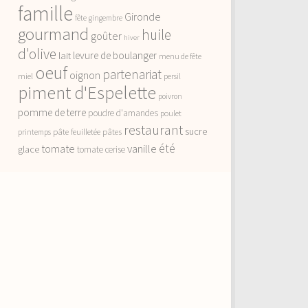
famille
Gironde
fête
gingembre
gourmand
huile
goûter
hiver
d'olive
lait
levure de boulanger
menu de fête
oeuf
partenariat
oignon
miel
persil
piment d'Espelette
poivron
pomme de terre
poudre d'amandes
poulet
restaurant
sucre
pâte feuilletée
pâtes
printemps
vanille
été
tomate
glace
tomate cerise