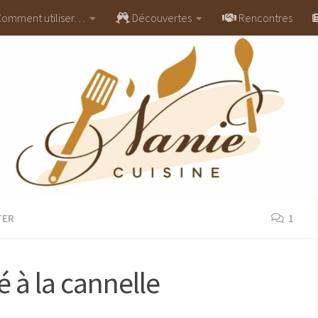
omment utiliser…
Découvertes
Rencontres
TER
1
é à la cannelle