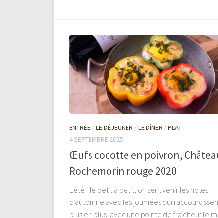
ENTRÉE
/
LE DÉJEUNER
/
LE DÎNER
/
PLAT
4 SEPTEMBRE 2025
Œufs cocotte en poivron, Châtea
Rochemorin rouge 2020
L’été file petit à petit, on sent venir les notes
d’automne avec les journées qui raccourcissen
plus en plus, avec une pointe de fraîcheur le ma