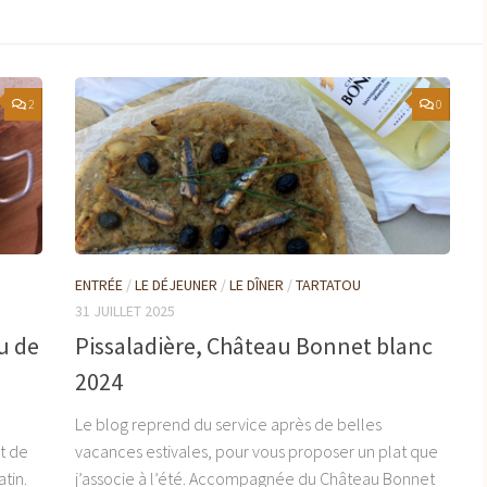
2
0
ENTRÉE
/
LE DÉJEUNER
/
LE DÎNER
/
TARTATOU
31 JUILLET 2025
u de
Pissaladière, Château Bonnet blanc
2024
Le blog reprend du service après de belles
t de
vacances estivales, pour vous proposer un plat que
tin.
j’associe à l’été. Accompagnée du Château Bonnet