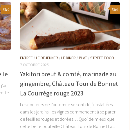
0
0
ENTRÉE
/
LE DÉJEUNER
/
LE DÎNER
/
PLAT
/
STREET FOOD
7 OCTOBRE 2025
lle
Yakitori bœuf & comté, marinade au
gingembre, Château Tour de Bonnet
j’ai
La Courrège rouge 2023
cette
Les couleurs de l’automne se sont déjà installées
dans les jardins, les vignes commencent à se parer
de feuilles rouges et dorées… Quoi de mieux que
cette belle bouteille Château Tour de Bonnet La...