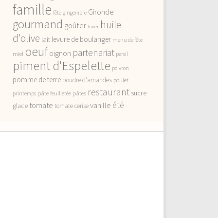
famille
Gironde
fête
gingembre
gourmand
huile
goûter
hiver
d'olive
lait
levure de boulanger
menu de fête
oeuf
partenariat
oignon
miel
persil
piment d'Espelette
poivron
pomme de terre
poudre d'amandes
poulet
restaurant
sucre
pâte feuilletée
pâtes
printemps
vanille
été
tomate
glace
tomate cerise