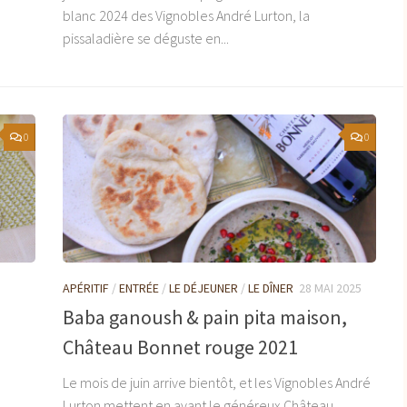
blanc 2024 des Vignobles André Lurton, la
pissaladière se déguste en...
0
0
APÉRITIF
/
ENTRÉE
/
LE DÉJEUNER
/
LE DÎNER
28 MAI 2025
Baba ganoush & pain pita maison,
n
Château Bonnet rouge 2021
Le mois de juin arrive bientôt, et les Vignobles André
Lurton mettent en avant le généreux Château