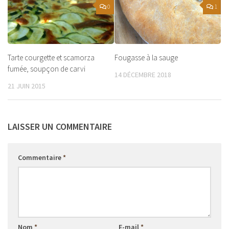
0
1
Tarte courgette et scamorza
Fougasse à la sauge
fumée, soupçon de carvi
14 DÉCEMBRE 2018
21 JUIN 2015
LAISSER UN COMMENTAIRE
Commentaire
*
Nom
*
E-mail
*