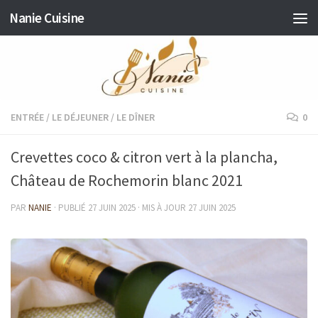
Nanie Cuisine
Skip to content
ENTRÉE
/
LE DÉJEUNER
/
LE DÎNER
0
Crevettes coco & citron vert à la plancha,
Château de Rochemorin blanc 2021
PAR
NANIE
· PUBLIÉ
27 JUIN 2025
· MIS À JOUR
27 JUIN 2025