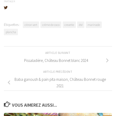
PARTAGER
Étiquettes :
citron vert
crème de coco
crevette
été
marinade
plancha
ARTICLE SUIVANT
Pissaladière, Château Bonnet blanc 2024
ARTICLE PRÉCÉDENT
Baba ganoush & pain pita maison, Château Bonnet rouge
2021
VOUS AIMEREZ AUSSI...