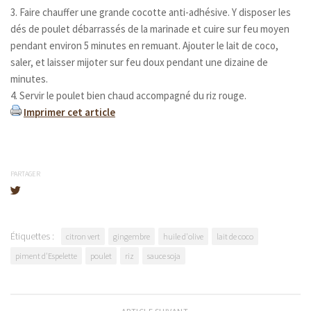
3. Faire chauffer une grande cocotte anti-adhésive. Y disposer les
dés de poulet débarrassés de la marinade et cuire sur feu moyen
pendant environ 5 minutes en remuant. Ajouter le lait de coco,
saler, et laisser mijoter sur feu doux pendant une dizaine de
minutes.
4. Servir le poulet bien chaud accompagné du riz rouge.
Imprimer cet article
PARTAGER
Étiquettes :
citron vert
gingembre
huile d'olive
lait de coco
piment d'Espelette
poulet
riz
sauce soja