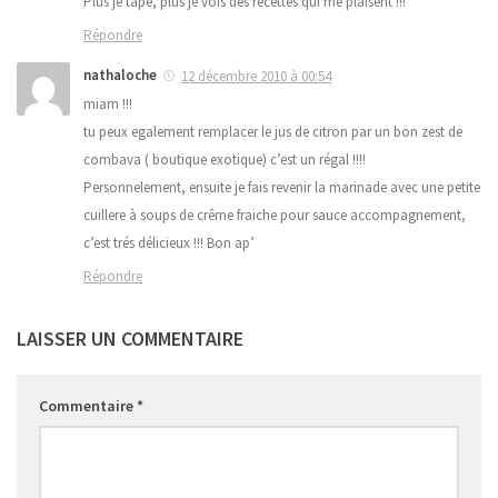
Plus je tape, plus je vois des recettes qui me plaisent !!!
Répondre
nathaloche
12 décembre 2010 à 00:54
miam !!!
tu peux egalement remplacer le jus de citron par un bon zest de
combava ( boutique exotique) c’est un régal !!!!
Personnelement, ensuite je fais revenir la marinade avec une petite
cuillere à soups de crême fraiche pour sauce accompagnement,
c’est trés délicieux !!! Bon ap’
Répondre
LAISSER UN COMMENTAIRE
Commentaire
*