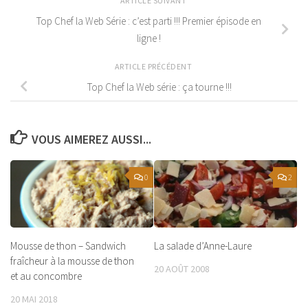
ARTICLE SUIVANT
Top Chef la Web Série : c’est parti !!! Premier épisode en
ligne !
ARTICLE PRÉCÉDENT
Top Chef la Web série : ça tourne !!!
VOUS AIMEREZ AUSSI...
0
2
Mousse de thon – Sandwich
La salade d’Anne-Laure
fraîcheur à la mousse de thon
20 AOÛT 2008
et au concombre
20 MAI 2018