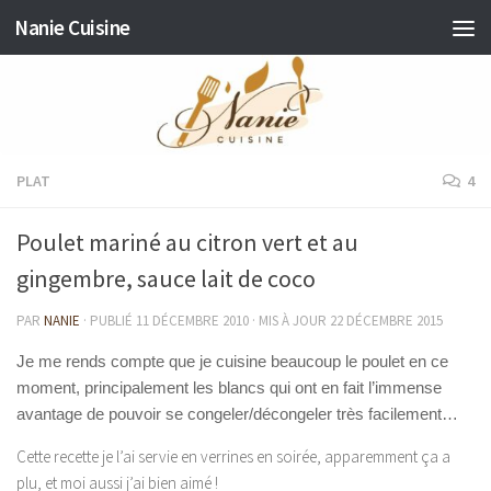
Nanie Cuisine
Skip to content
PLAT
4
Poulet mariné au citron vert et au
gingembre, sauce lait de coco
PAR
NANIE
· PUBLIÉ
11 DÉCEMBRE 2010
· MIS À JOUR
22 DÉCEMBRE 2015
Je me rends compte que je cuisine beaucoup le poulet en ce
moment, principalement les blancs qui ont en fait l’immense
avantage de pouvoir se congeler/décongeler très facilement…
Cette recette je l’ai servie en verrines en soirée, apparemment ça a
plu, et moi aussi j’ai bien aimé !