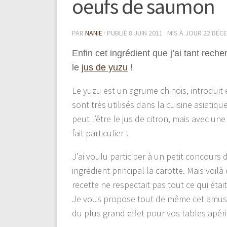
oeufs de saumon
PAR
NANIE
· PUBLIÉ
8 JUIN 2011
· MIS À JOUR
22 DÉC
Enfin cet ingrédient que j’ai tant rech
le
jus de yuzu
!
Le yuzu est un agrume chinois, introduit 
sont très utilisés dans la cuisine asiatiq
peut l’être le jus de citron, mais avec un
fait particulier !
J’ai voulu participer à un petit concours
ingrédient principal la carotte. Mais voil
recette ne respectait pas tout ce qui é
Je vous propose tout de même cet amuse
du plus grand effet pour vos tables apérit