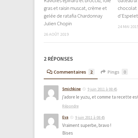
Ravioles épinard et brocciu, foie
Gâteau ul
gras et raisin muscat, crème et
chocolat 
gelée de ratafia Chardonnay
d’Espele
Julien Chopin
24 MAI 201
26 AOÛT 2019
2 RÉPONSES
Commentaires
2
Pings
0
Smichkine
9 juin 2011 à 08:45
j’adore le yuzu, et comme ta recette est e
Répondre
Eva
9 juin 2011 à 08:45
Vraiment superbe, bravo !
Bises