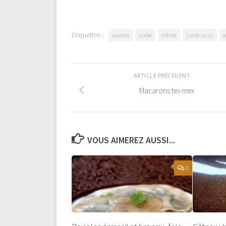
Étiquettes :
carotte
crabe
crème
jus de yuzu
o
ARTICLE PRÉCÉDENT
Macarons tex-mex
VOUS AIMEREZ AUSSI...
0