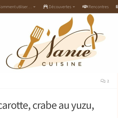
omment utiliser…
Découvertes
Rencontres
2
carotte, crabe au yuzu,