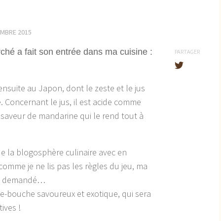
EMBRE 2015
erché a fait son entrée dans ma cuisine :
PARTAGER
ensuite au Japon, dont le zeste et le jus
ue. Concernant le jus, il est acide comme
e saveur de mandarine qui le rend tout à
 de la blogosphère culinaire avec en
à comme je ne lis pas les règles du jeu, ma
tait demandé…
-bouche savoureux et exotique, qui sera
ives !