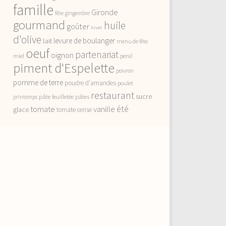
famille
Gironde
fête
gingembre
gourmand
huile
goûter
hiver
d'olive
lait
levure de boulanger
menu de fête
oeuf
partenariat
oignon
miel
persil
piment d'Espelette
poivron
pomme de terre
poudre d'amandes
poulet
restaurant
sucre
pâte feuilletée
pâtes
printemps
vanille
été
tomate
glace
tomate cerise