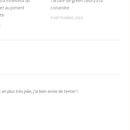
tra moelleux au
Tartare de green zebra à la
et au piment
coriandre
tte
9 SEPTEMBRE 2016
5
n plus très jolie, j’ai bien envie de tenter !