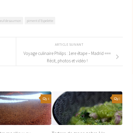
euf de saumon
piment d'Espelette
ARTICLE SUIVANT
Voyage culinaire Philips : 1ere étape – Madrid ===
Récit, photos et vidéo !
4
0