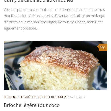
Voilà un plat qui a cuit tout seul, rapidement, d’autant que mes
moules avaient été préparées d’avance. J’ai utilisé un mélange
d’épices de la maison Roellinger, Retour des Indes, mais il est
également possible...
2
DESSERT
/
LE GOÛTER
/
LE PETIT DÉJEUNER
7 AVRIL 2017
Brioche légère tout coco