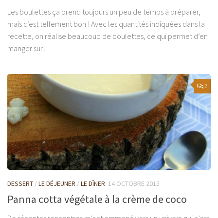
Les boulettes ça prend toujours un peu de temps à préparer,
mais c’est tellement bon ! Avec les quantités indiquées dans la
recette, on réalise beaucoup de boulettes, ce qui permet d’en
manger sur...
2
DESSERT
/
LE DÉJEUNER
/
LE DÎNER
14 OCTOBRE 2015
Panna cotta végétale à la crème de coco
De récentes rencontres m’ont emmené vers un univers qui n’est