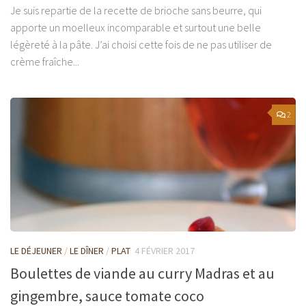
Je suis repartie de la recette de brioche sans beurre, qui
apporte un moelleux incomparable et surtout une belle
légèreté à la pâte. J’ai choisi cette fois de ne pas utiliser de
crème fraîche...
2
LE DÉJEUNER
/
LE DÎNER
/
PLAT
4 FÉVRIER 2017
Boulettes de viande au curry Madras et au
gingembre, sauce tomate coco