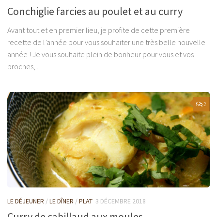
Conchiglie farcies au poulet et au curry
Avant tout et en premier lieu, je profite de cette première
recette de l’année pour vous souhaiter une très belle nouvelle
année ! Je vous souhaite plein de bonheur pour vous et vos
proches,...
2
LE DÉJEUNER
/
LE DÎNER
/
PLAT
3 DÉCEMBRE 2018
Curry de cabillaud aux moules