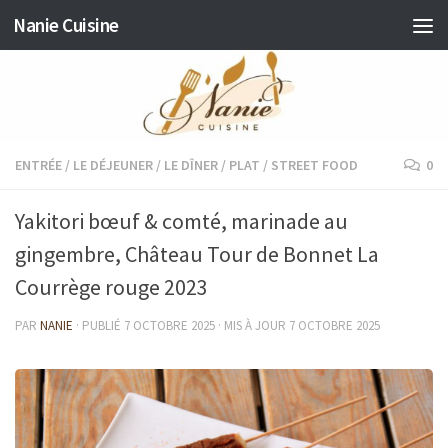
Nanie Cuisine
Skip to content
ENTRÉE
/
LE DÉJEUNER
/
LE DÎNER
/
PLAT
/
STREET FOOD
0
Yakitori bœuf & comté, marinade au
gingembre, Château Tour de Bonnet La
Courrège rouge 2023
PAR
NANIE
· PUBLIÉ
7 OCTOBRE 2025
· MIS À JOUR
7 OCTOBRE 2025