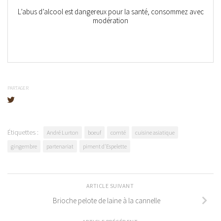
L’abus d’alcool est dangereux pour la santé, consommez avec
modération
PARTAGER
Étiquettes :
André Lurton
boeuf
comté
cuisine asiatique
gingembre
partenariat
piment d'Espelette
ARTICLE SUIVANT
Brioche pelote de laine à la cannelle