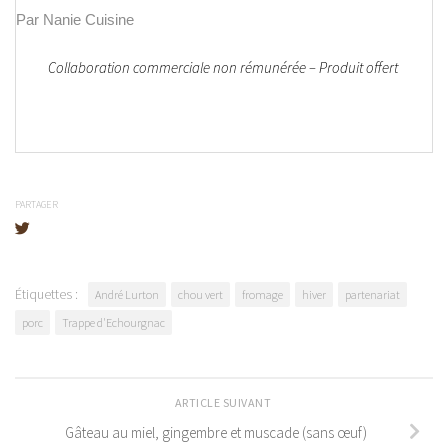
Par Nanie Cuisine
Collaboration commerciale non rémunérée – Produit offert
PARTAGER
Étiquettes :
André Lurton
chou vert
fromage
hiver
partenariat
porc
Trappe d'Echourgnac
ARTICLE SUIVANT
Gâteau au miel, gingembre et muscade (sans œuf)