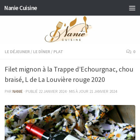
Nanie Cuisine
Skip to content
LE DÉJEUNER
/
LE DÎNER
/
PLAT
0
Filet mignon à la Trappe d’Echourgnac, chou
braisé, L de La Louvière rouge 2020
PAR
NANIE
· PUBLIÉ
22 JANVIER 2024
· MIS À JOUR
21 JANVIER 2024