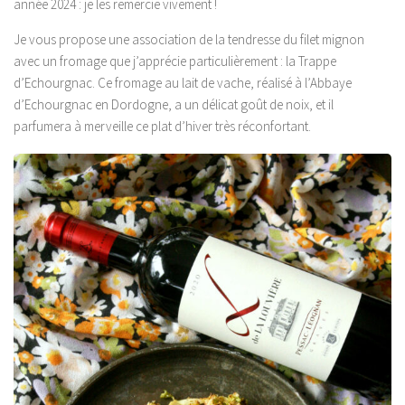
année 2024 : je les remercie vivement !
Je vous propose une association de la tendresse du filet mignon
avec un fromage que j’apprécie particulièrement : la Trappe
d’Echourgnac. Ce fromage au lait de vache, réalisé à l’Abbaye
d’Echourgnac en Dordogne, a un délicat goût de noix, et il
parfumera à merveille ce plat d’hiver très réconfortant.