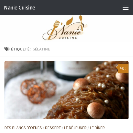
Nanie Cuisine
Skip to content
ÉTIQUETÉ :
GÉLATINE
6
DES BLANCS D'OEUFS
/
DESSERT
/
LE DÉJEUNER
/
LE DÎNER