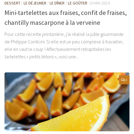
DESSERT
/
LE DÉJEUNER
/
LE DÎNER
/
LE GOÛTER
10 MAI 2019
Mini-tartelettes aux fraises, confit de fraises,
chantilly mascarpone à la verveine
Pour cette recette printanière, j’ai réalisé la pâte gourmande
de Philippe Conticini. Si elle est un peu complexe à travailler,
elle en vaut le coup ! Affectueusement rebaptisées les
tartelettes « petits tétons », voici une...
0