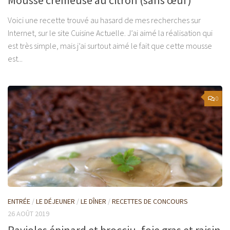
Voici une recette trouvé au hasard de mes recherches sur
Internet, sur le site Cuisine Actuelle. J’ai aimé la réalisation qui
est très simple, mais j’ai surtout aimé le fait que cette mousse
est...
0
ENTRÉE
/
LE DÉJEUNER
/
LE DÎNER
/
RECETTES DE CONCOURS
26 AOÛT 2019
Ravioles épinard et brocciu, foie gras et raisin