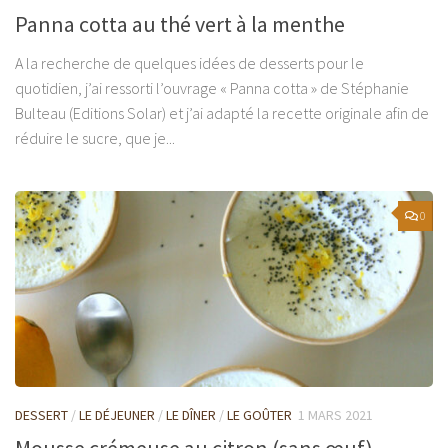
Panna cotta au thé vert à la menthe
A la recherche de quelques idées de desserts pour le
quotidien, j’ai ressorti l’ouvrage « Panna cotta » de Stéphanie
Bulteau (Editions Solar) et j’ai adapté la recette originale afin de
réduire le sucre, que je...
0
DESSERT
/
LE DÉJEUNER
/
LE DÎNER
/
LE GOÛTER
1 MARS 2021
Mousse crémeuse au citron (sans œuf)