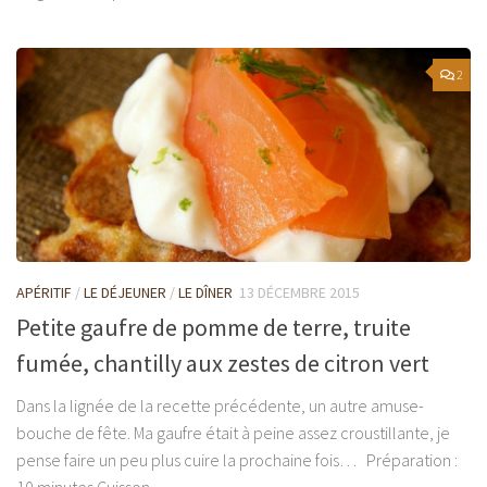
2
APÉRITIF
/
LE DÉJEUNER
/
LE DÎNER
13 DÉCEMBRE 2015
Petite gaufre de pomme de terre, truite
fumée, chantilly aux zestes de citron vert
Dans la lignée de la recette précédente, un autre amuse-
bouche de fête. Ma gaufre était à peine assez croustillante, je
pense faire un peu plus cuire la prochaine fois… Préparation :
10 minutes Cuisson...