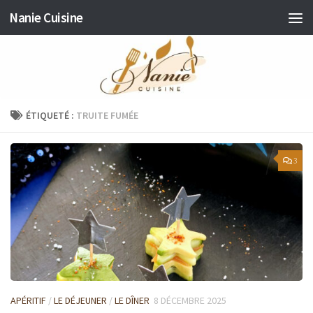
Nanie Cuisine
Skip to content
ÉTIQUETÉ :
TRUITE FUMÉE
3
APÉRITIF
/
LE DÉJEUNER
/
LE DÎNER
8 DÉCEMBRE 2025