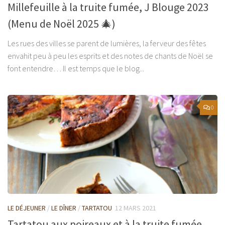
Millefeuille à la truite fumée, J Blouge 2023
(Menu de Noël 2025 🎄)
Les rues des villes se parent de lumières, la ferveur des fêtes
envahit peu à peu les esprits et des notes de chants de Noël se
font entendre… Il est temps que le blog...
0
LE DÉJEUNER
/
LE DÎNER
/
TARTATOU
12 MARS 2021
Tartatou aux poireaux et à la truite fumée