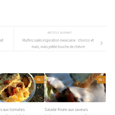
ARTICLE SUIVANT
ait
Muffins salés inspiration mexicaine : chorizo et
maïs, mais petite touche de chèvre
1
1
es aux tomates
Salade frisée aux saveurs