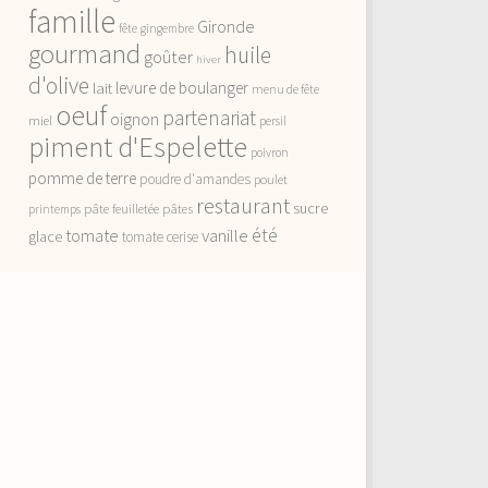
famille
Gironde
fête
gingembre
gourmand
huile
goûter
hiver
d'olive
lait
levure de boulanger
menu de fête
oeuf
partenariat
oignon
miel
persil
piment d'Espelette
poivron
pomme de terre
poudre d'amandes
poulet
restaurant
sucre
pâte feuilletée
pâtes
printemps
vanille
été
tomate
glace
tomate cerise