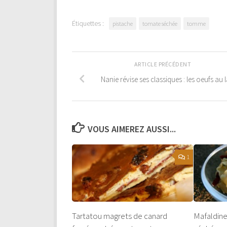
Étiquettes :
pistache
tomate séchée
tomme
ARTICLE PRÉCÉDENT
Nanie révise ses classiques : les oeufs au l
VOUS AIMEREZ AUSSI...
1
Tartatou magrets de canard
Mafaldin