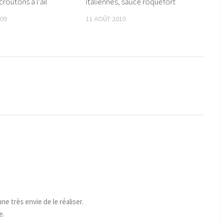
roûtons à l’ail
italiennes, sauce roquefort
009
11 AOÛT 2010
ne très envie de le réaliser.
e.