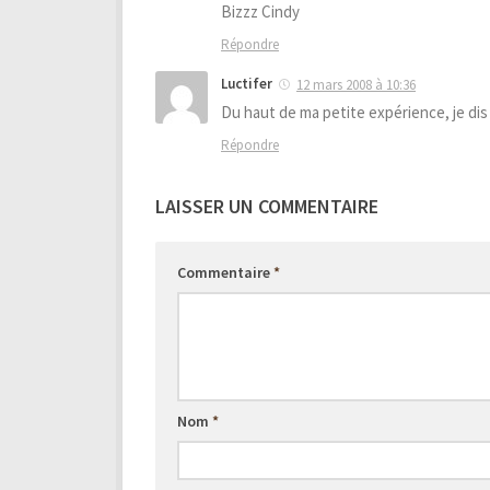
Bizzz Cindy
Répondre
Luctifer
12 mars 2008 à 10:36
Du haut de ma petite expérience, je dis qu
Répondre
LAISSER UN COMMENTAIRE
Commentaire
*
Nom
*