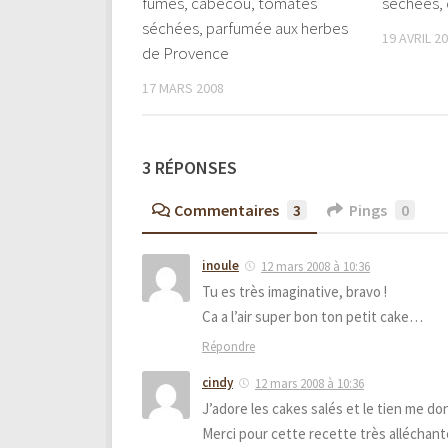
fumés, cabécou, tomates
séchées, c
séchées, parfumée aux herbes
19 AVRIL 2
de Provence
17 MARS 2008
3 RÉPONSES
Commentaires
3
Pings
0
inoule
12 mars 2008 à 10:36
Tu es très imaginative, bravo !
Ca a l’air super bon ton petit cake…
Répondre
cindy
12 mars 2008 à 10:36
J’adore les cakes salés et le tien me don
Merci pour cette recette très alléchant