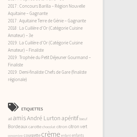
2017 : Concours Barilla – Région Nouvelle
Aquitaine – Gagnante
2017 : Aquitaine Terre de Génie – Gagnante
2018 : La Cuillère d’Or (Catégorie Cuisine
Amateur) – 3e
2019 : La Cuillère d’Or (Catégorie Cuisine
Amateur) – Finaliste
2019 : Trophée du Petit Déjeuner Gourmand –
Finaliste
2019 : Demi-finaliste Chefs de Gare (finaliste
régionale)
ETIQUETTES
amis
André Lurton
apéritif
ail
boeuf
Bordeaux
citron vert
carotte
citron
chocolat
crème
courgette
enfants
enfant
concombre