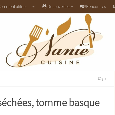
omment utiliser…
Découvertes
Rencontres
3
 séchées, tomme basque