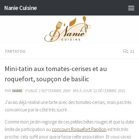
Nanie Cuisine
Skip to content
TARTATOU
11
Mini-tatin aux tomates-cerises et au
roquefort, soupçon de basilic
PAR
NANIE
· PUBLIÉ
2 SEPTEMBRE 2009
· MIS À JOUR
22 DÉCEMBRE 2015
J’avais déjà réalisé une tarte avec des tomates-cerises, mais pas très
convaincue par le côté très sucré…
Comme mon jardin regorge de ces petites bêtes rouges et que la date
limite de participation au
concours Roquefort Papillon
est très très
proche, cela suffit pour que je fasse cette association. Et vous savez