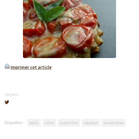
Imprimer cet article
PARTAGER
Étiquettes :
basilic
crème
huile d'olive
roquefort
tomate cerise