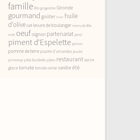
famille
Gironde
fête
gingembre
gourmand
huile
goûter
hiver
d'olive
lait
levure de boulanger
menu de fête
oeuf
partenariat
oignon
miel
persil
piment d'Espelette
poivron
pomme de terre
poudre d'amandes
poulet
restaurant
sucre
pâte feuilletée
pâtes
printemps
vanille
été
tomate
glace
tomate cerise