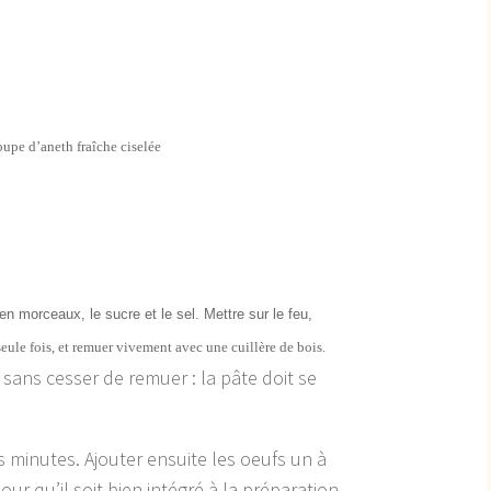
oupe d’aneth fraîche ciselée
n morceaux, le sucre et le sel. Mettre sur le feu,
seule fois, et remuer vivement avec une cuillère de bois.
 sans cesser de remuer : la pâte doit se
es minutes. Ajouter ensuite les oeufs un à
r qu’il soit bien intégré à la préparation.