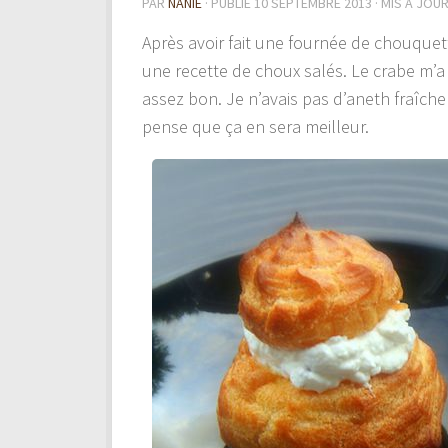
PAR
NANIE
· PUBLIÉ
10 SEPTEMBRE 2013
· MIS À JOU
Après avoir fait une fournée de chouquette
une recette de choux salés. Le crabe m’a 
assez bon. Je n’avais pas d’aneth fraîche m
pense que ça en sera meilleur.