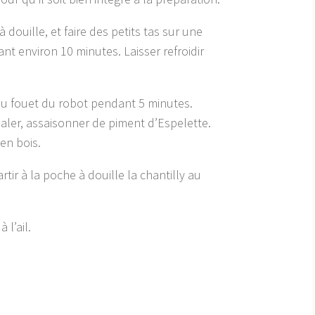
douille, et faire des petits tas sur une
nt environ 10 minutes. Laisser refroidir
e au fouet du robot pendant 5 minutes.
 saler, assaisonner de piment d’Espelette.
en bois.
tir à la poche à douille la chantilly au
 l’ail.