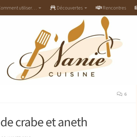
omment utiliser…
Découvertes
Rencontres
6
 de crabe et aneth