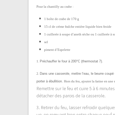
Pour la chantilly au crabe :
1 boîte de crabe de 170 g
15 cl de crème fraîche entière liquide bien froide
1 cuillerée à soupe d’aneth sèche ou 1 cuillerée à s
sel
piment d’Espelette
1.
Préchauffer le four à 200°C (thermostat 7).
2.
Dans une casserole, mettre l’eau, le beurre coupé e
porter à ébullition.
Hors du feu, ajouter la farine en une 
Remettre sur le feu et cuire 5 à 6 minutes
détacher des parois de la casserole.
3. Retirer du feu, laisser refroidir quelqu
un, en remuant bien entre chaque oeuf pou