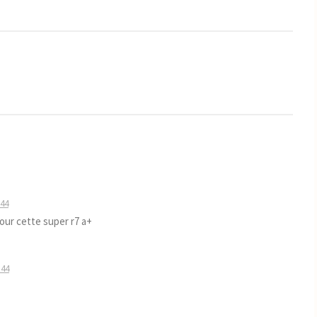
:44
pour cette super r7 a+
:44