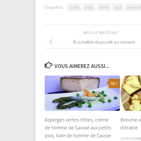
Étiquettes :
aneth
crabe
crème
oeuf
piment d
ARTICLE PRÉCÉDENT
Brochettes de poulet au romarin
VOUS AIMEREZ AUSSI...
0
Asperges vertes rôties, crème
Brioche a
de tomme de Savoie aux petits
d’érable
pois, tuile de tomme de Savoie
30 NOVEMB