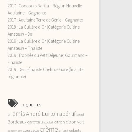
2017 : Concours Barilla – Région Nouvelle
Aquitaine – Gagnante
2017 : Aquitaine Terre de Génie – Gagnante
2018 : La Cuillère d’Or (Catégorie Cuisine
Amateur) – 3e
2019 : La Cuillère d’Or (Catégorie Cuisine
Amateur) – Finaliste
2019 : Trophée du Petit Déjeuner Gourmand –
Finaliste
2019 : Demi-finaliste Chefs de Gare (finaliste
régionale)
ETIQUETTES
amis
André Lurton
apéritif
ail
boeuf
Bordeaux
citron vert
carotte
citron
chocolat
crème
courgette
enfants
enfant
concombre