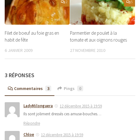
2
5
Filet de boeuf au foie gras en
Parmentier de poulet à la
habit de fête
tomate et aux oignons rouges
6 JANVIER 2009
27 NOVEMBRE 2010
3 RÉPONSES
Commentaires
3
Pings
0
LadyMilonguera
12 décembre 2015 à 19:59
Ils sont joliment dressés ces amuse-bouches…
Répondre
Chloe
12 décembre 2015 à 19:59