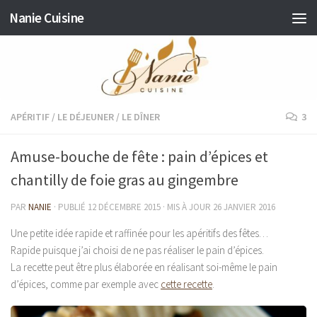
Nanie Cuisine
Skip to content
APÉRITIF
/
LE DÉJEUNER
/
LE DÎNER
3
Amuse-bouche de fête : pain d’épices et
chantilly de foie gras au gingembre
PAR
NANIE
· PUBLIÉ
12 DÉCEMBRE 2015
· MIS À JOUR
26 JANVIER 2016
Une petite idée rapide et raffinée pour les apéritifs des fêtes…
Rapide puisque j’ai choisi de ne pas réaliser le pain d’épices.
La recette peut être plus élaborée en réalisant soi-même le pain
d’épices, comme par exemple avec
cette recette
.