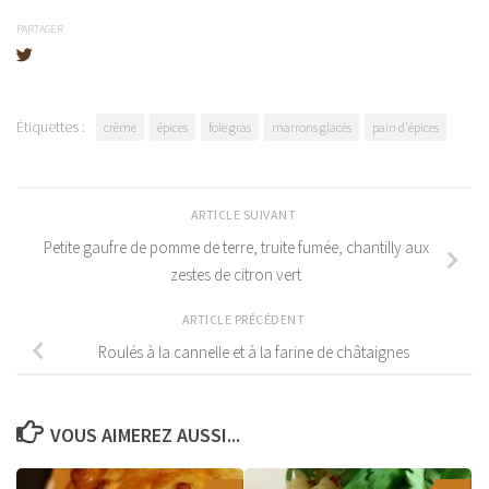
PARTAGER
Étiquettes :
crème
épices
foie gras
marrons glacés
pain d'épices
ARTICLE SUIVANT
Petite gaufre de pomme de terre, truite fumée, chantilly aux
zestes de citron vert
ARTICLE PRÉCÉDENT
Roulés à la cannelle et à la farine de châtaignes
VOUS AIMEREZ AUSSI...