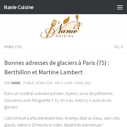
Nanie Cuisine
Skip to content
PARIS (75)
0
Bonnes adresses de glaciers à Paris (75) :
Berthillon et Martine Lambert
PAR
NANIE
· PUBLIÉ
16 MAI 2016
· MIS À JOUR
14 MAI 2016
Dans un roadtrip culinaire parisien, il peut y avoir les pâtisseries
(souvenirs avec Marguerite !). Il y en a eu, mais il y a aussi eu les
glaciers.
Cela tombait particulièrement bien, le temps était au beau, alors des
glaces, même à 10 heures le matin, étaient les bienvenues !