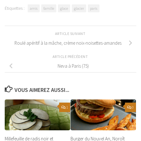
Étiquettes :
amis
famille
glace
glacier
paris
ARTICLE SUIVANT
Roulé apéritif à la mâche, crème noix-noisettes-amandes
ARTICLE PRÉCÉDENT
Neva à Paris (75)
VOUS AIMEREZ AUSSI...
1
0
Millefeuille de radis noir et
Burger du Nouvel An, Noroît