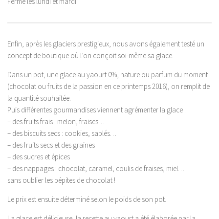
Fermé les lundi et mardi
Enfin, après les glaciers prestigieux, nous avons également testé un
concept de boutique où l’on conçoit soi-même sa glace.
Dans un pot, une glace au yaourt 0%, nature ou parfum du moment
(chocolat ou fruits de la passion en ce printemps 2016), on remplit de
la quantité souhaitée.
Puis différentes gourmandises viennent agrémenter la glace :
– des fruits frais : melon, fraises…
– des biscuits secs : cookies, sablés…
– des fruits secs et des graines
– des sucres et épices
– des nappages : chocolat, caramel, coulis de fraises, miel…
sans oublier les pépites de chocolat !
Le prix est ensuite déterminé selon le poids de son pot.
La glace est délicieuse, la recette au yaourt a été élaborée par la