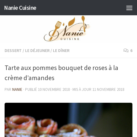
Nanie Cuisine
Skip to content
DESSERT
/
LE DÉJEUNER
/
LE DÎNER
6
Tarte aux pommes bouquet de roses à la
crème d’amandes
PAR
NANIE
· PUBLIÉ
10 NOVEMBRE 2018
· MIS À JOUR
11 NOVEMBRE 2018