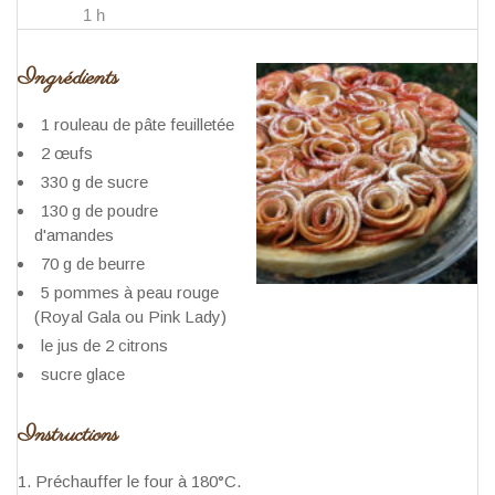
1 h
Ingrédients
1 rouleau de pâte feuilletée
2 œufs
330 g de sucre
130 g de poudre
d'amandes
70 g de beurre
5 pommes à peau rouge
(Royal Gala ou Pink Lady)
le jus de 2 citrons
sucre glace
Instructions
Préchauffer le four à 180°C.