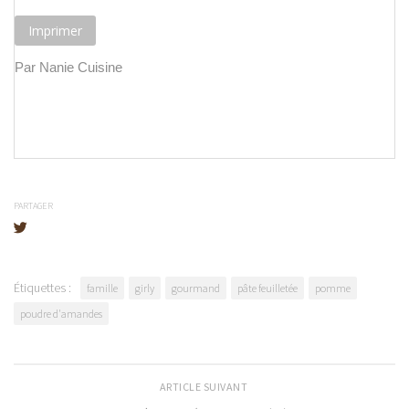
Imprimer
Par Nanie Cuisine
PARTAGER
Étiquettes :
famille
girly
gourmand
pâte feuilletée
pomme
poudre d'amandes
ARTICLE SUIVANT