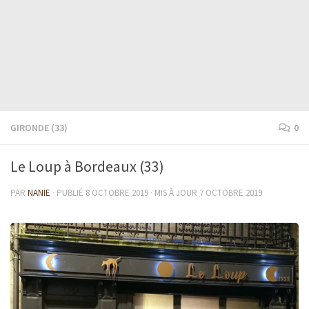
GIRONDE (33)
0
Le Loup à Bordeaux (33)
PAR
NANIE
· PUBLIÉ
8 OCTOBRE 2019
· MIS À JOUR
7 OCTOBRE 2019