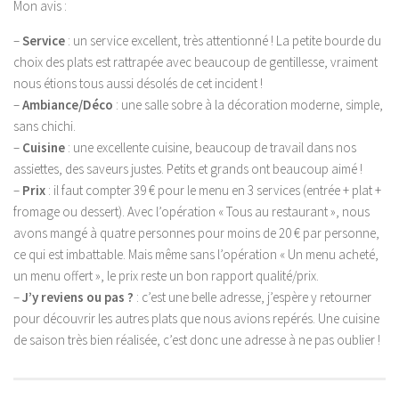
Mon avis :
–
Service
: un service excellent, très attentionné ! La petite bourde du
choix des plats est rattrapée avec beaucoup de gentillesse, vraiment
nous étions tous aussi désolés de cet incident !
–
Ambiance/Déco
: une salle sobre à la décoration moderne, simple,
sans chichi.
–
Cuisine
: une excellente cuisine, beaucoup de travail dans nos
assiettes, des saveurs justes. Petits et grands ont beaucoup aimé !
–
Prix
: il faut compter 39 € pour le menu en 3 services (entrée + plat +
fromage ou dessert). Avec l’opération « Tous au restaurant », nous
avons mangé à quatre personnes pour moins de 20 € par personne,
ce qui est imbattable. Mais même sans l’opération « Un menu acheté,
un menu offert », le prix reste un bon rapport qualité/prix.
–
J’y reviens ou pas ?
: c’est une belle adresse, j’espère y retourner
pour découvrir les autres plats que nous avions repérés. Une cuisine
de saison très bien réalisée, c’est donc une adresse à ne pas oublier !