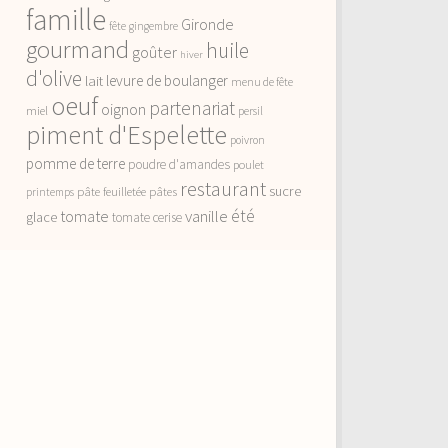
famille
Gironde
fête
gingembre
gourmand
huile
goûter
hiver
d'olive
lait
levure de boulanger
menu de fête
oeuf
partenariat
oignon
miel
persil
piment d'Espelette
poivron
pomme de terre
poudre d'amandes
poulet
restaurant
sucre
pâte feuilletée
pâtes
printemps
vanille
été
tomate
glace
tomate cerise