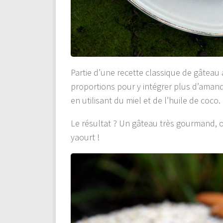
Partie d’une recette classique de gâteau a
proportions pour y intégrer plus d’aman
en utilisant du miel et de l’huile de coco.
Le résultat ? Un gâteau très gourmand, o
yaourt !