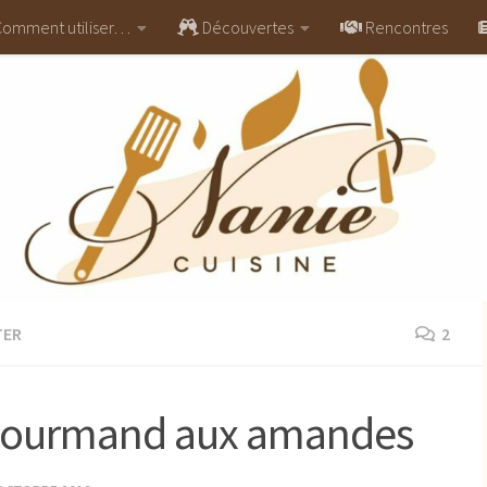
omment utiliser…
Découvertes
Rencontres
TER
2
 gourmand aux amandes