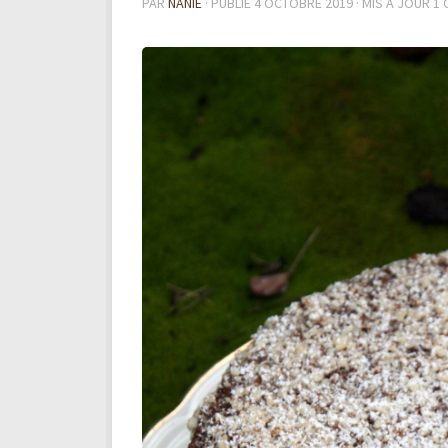
PAR
NANIE
· PUBLIÉ
4 OCTOBRE 2019
· MIS À JOUR
1 