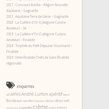
2017 : Concours Barilla – Région Nouvelle
Aquitaine – Gagnante
2017 : Aquitaine Terre de Génie – Gagnante
2018 : La Cuillère d’Or (Catégorie Cuisine
Amateur) – 3e
2019 : La Cuillère d’Or (Catégorie Cuisine
Amateur) – Finaliste
2019 : Trophée du Petit Déjeuner Gourmand –
Finaliste
2019 : Demi-finaliste Chefs de Gare (finaliste
régionale)
ETIQUETTES
amis
André Lurton
apéritif
ail
boeuf
Bordeaux
citron vert
carotte
citron
chocolat
crème
courgette
enfants
enfant
concombre