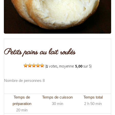
Petits pains au lait roulés
(
1
votes, moyenne:
5,00
sur 5)
Nombre de personnes 8
Temps de
Temps de cuisson
Temps total
préparation
30 min
2 h 50 min
20 min