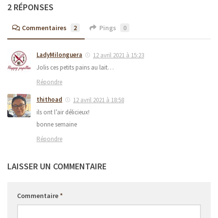
2 RÉPONSES
Commentaires
2
Pings
0
LadyMilonguera
12 avril 2021 à 15:23
Jolis ces petits pains au lait…
Répondre
thithoad
12 avril 2021 à 18:58
ils ont l’air délicieux!
bonne semaine
Répondre
LAISSER UN COMMENTAIRE
Commentaire
*