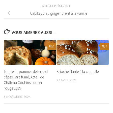
ARTICLE PRÉCÉDENT
Cabillaud au gingembre et à la vanille
VOUS AIMEREZ AUSSI...
2
3
Tourte de pommes de terre et
Brioche filante à la cannelle
cèpes, lard fumé, Acte II de
27 AVRIL 2021
Château Couhins-Lurton
rouge 2019
5 NOVEMBRE 2024