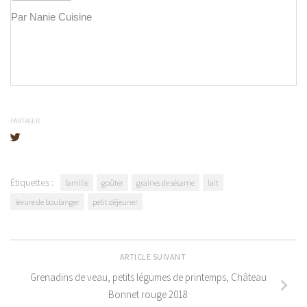
Par Nanie Cuisine
PARTAGER
Étiquettes :
famille
goûter
graines de sésame
lait
levure de boulanger
petit déjeuner
ARTICLE SUIVANT
Grenadins de veau, petits légumes de printemps, Château
Bonnet rouge 2018