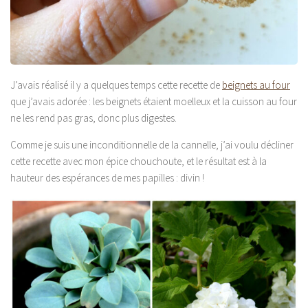
J’avais réalisé il y a quelques temps cette recette de
beignets au four
que j’avais adorée : les beignets étaient moelleux et la cuisson au four
ne les rend pas gras, donc plus digestes.
Comme je suis une inconditionnelle de la cannelle, j’ai voulu décliner
cette recette avec mon épice chouchoute, et le résultat est à la
hauteur des espérances de mes papilles : divin !