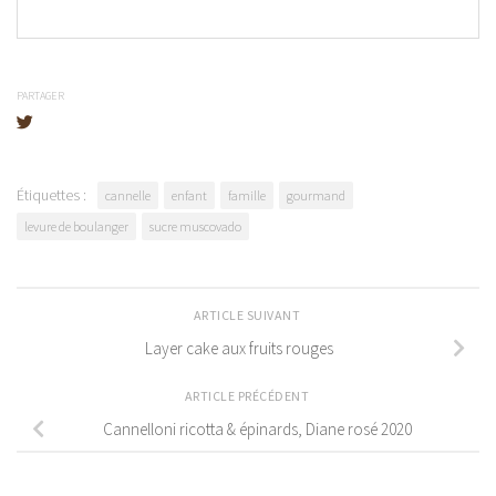
PARTAGER
Étiquettes :
cannelle
enfant
famille
gourmand
levure de boulanger
sucre muscovado
ARTICLE SUIVANT
Layer cake aux fruits rouges
ARTICLE PRÉCÉDENT
Cannelloni ricotta & épinards, Diane rosé 2020