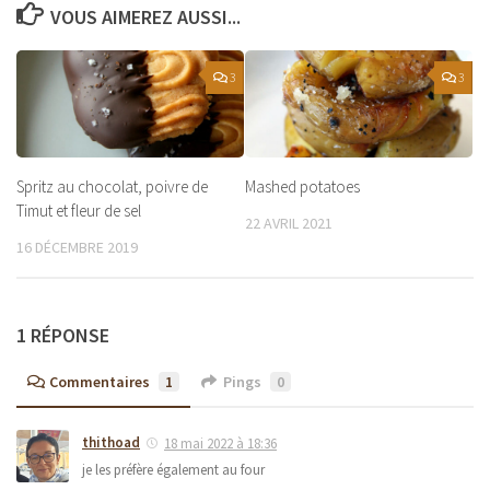
VOUS AIMEREZ AUSSI...
3
3
Spritz au chocolat, poivre de
Mashed potatoes
Timut et fleur de sel
22 AVRIL 2021
16 DÉCEMBRE 2019
1 RÉPONSE
Commentaires
1
Pings
0
thithoad
18 mai 2022 à 18:36
je les préfère également au four