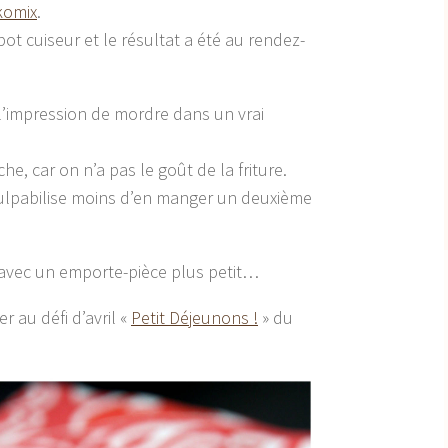
komix
.
bot cuiseur et le résultat a été au rendez-
 l’impression de mordre dans un vrai
e, car on n’a pas le goût de la friture.
culpabilise moins d’en manger un deuxième
 avec un emporte-pièce plus petit…
er au défi d’avril «
Petit Déjeunons !
» du