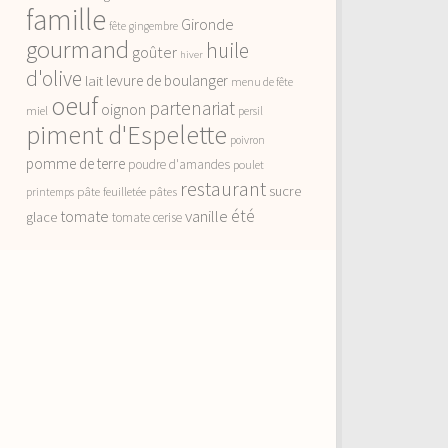
famille
Gironde
fête
gingembre
gourmand
huile
goûter
hiver
d'olive
lait
levure de boulanger
menu de fête
oeuf
partenariat
oignon
miel
persil
piment d'Espelette
poivron
pomme de terre
poudre d'amandes
poulet
restaurant
sucre
pâte feuilletée
pâtes
printemps
vanille
été
tomate
glace
tomate cerise