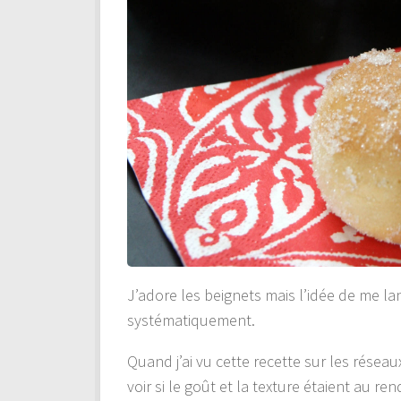
J’adore les beignets mais l’idée de me la
systématiquement.
Quand j’ai vu cette recette sur les réseaux 
voir si le goût et la texture étaient au re