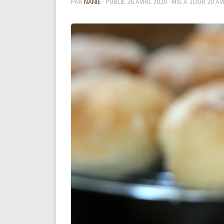
PAR
NANIE
· PUBLIÉ
26 AVRIL 2020
· MIS À JOUR
20 AV