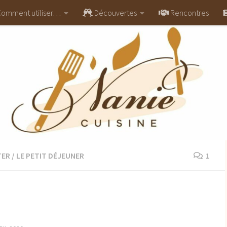
omment utiliser…
Découvertes
Rencontres
TER
/
LE PETIT DÉJEUNER
1