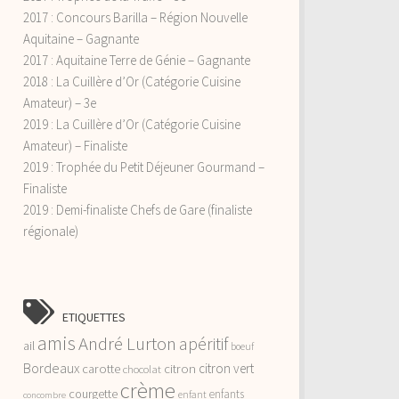
2017 : Concours Barilla – Région Nouvelle
Aquitaine – Gagnante
2017 : Aquitaine Terre de Génie – Gagnante
2018 : La Cuillère d’Or (Catégorie Cuisine
Amateur) – 3e
2019 : La Cuillère d’Or (Catégorie Cuisine
Amateur) – Finaliste
2019 : Trophée du Petit Déjeuner Gourmand –
Finaliste
2019 : Demi-finaliste Chefs de Gare (finaliste
régionale)
ETIQUETTES
amis
André Lurton
apéritif
ail
boeuf
Bordeaux
citron vert
carotte
citron
chocolat
crème
courgette
enfants
enfant
concombre