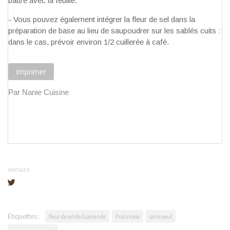
battre avec la feuille.
- Vous pouvez également intégrer la fleur de sel dans la
préparation de base au lieu de saupoudrer sur les sablés cuits :
dans le cas, prévoir environ 1/2 cuillerée à café.
Imprimer
Par Nanie Cuisine
PARTAGER
Étiquettes :
fleur de sel de Guérande
Pralinoise
sans oeuf