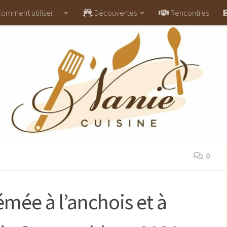
omment utiliser…
Découvertes
Rencontres
0
émée à l’anchois et à