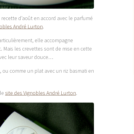
a recette d’août en accord avec le parfumé
obles André Lurton
.
 particulièrement, elle accompagne
t. Mais les crevettes sont de mise en cette
e avec leur saveur douce…
, ou comme un plat avec un riz basmati en
 le
site des Vignobles André Lurton
.