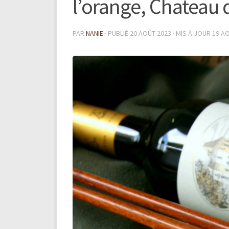
l’orange, Chateau 
PAR
NANIE
· PUBLIÉ
20 AOÛT 2023
· MIS À JOUR
19 A