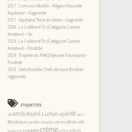
2017 : Concours Barilla – Région Nouvelle
Aquitaine – Gagnante
2017 : Aquitaine Terre de Génie – Gagnante
2018 : La Cuillère d’Or (Catégorie Cuisine
Amateur) – 3e
2019 : La Cuillère d’Or (Catégorie Cuisine
Amateur) – Finaliste
2019 : Trophée du Petit Déjeuner Gourmand –
Finaliste
2019 : Demi-finaliste Chefs de Gare (finaliste
régionale)
ETIQUETTES
amis
André Lurton
apéritif
ail
boeuf
Bordeaux
citron vert
carotte
citron
chocolat
crème
courgette
enfants
enfant
concombre