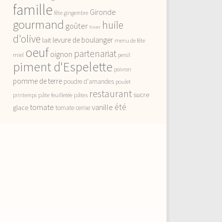
famille
Gironde
fête
gingembre
gourmand
huile
goûter
hiver
d'olive
lait
levure de boulanger
menu de fête
oeuf
partenariat
oignon
miel
persil
piment d'Espelette
poivron
pomme de terre
poudre d'amandes
poulet
restaurant
sucre
pâte feuilletée
pâtes
printemps
vanille
été
tomate
glace
tomate cerise