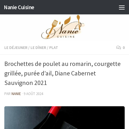
Nanie Cuisine
Skip to content
LE DÉJEUNER
/
LE DÎNER
/
PLAT
0
Brochettes de poulet au romarin, courgette
grillée, purée d’ail, Diane Cabernet
Sauvignon 2021
PAR
NANIE
·
9 AOÛT 2024