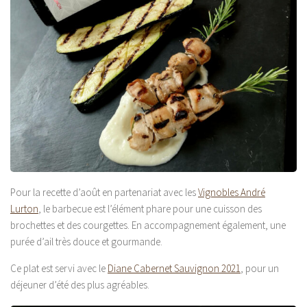
Pour la recette d’août en partenariat avec les
Vignobles André
Lurton
, le barbecue est l’élément phare pour une cuisson des
brochettes et des courgettes. En accompagnement également, une
purée d’ail très douce et gourmande.
Ce plat est servi avec le
Diane Cabernet Sauvignon 2021
, pour un
déjeuner d’été des plus agréables.