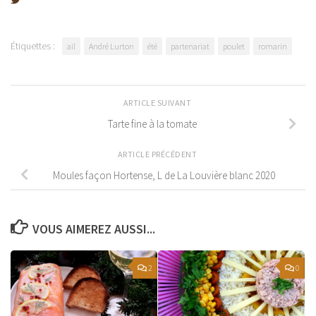
Étiquettes :
ail
André Lurton
été
partenariat
poulet
romarin
ARTICLE SUIVANT
Tarte fine à la tomate
ARTICLE PRÉCÉDENT
Moules façon Hortense, L de La Louvière blanc 2020
VOUS AIMEREZ AUSSI...
2
0