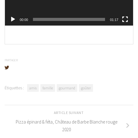
00:00
01:17
PARTAGER
Étiquettes :
amis
famille
gourmand
goûter
ARTICLE SUIVANT
Pizza épinard & féta, Château de Barbe Blanche rouge
2020