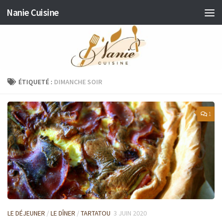
Nanie Cuisine
Skip to content
ÉTIQUETÉ :
DIMANCHE SOIR
1
LE DÉJEUNER
/
LE DÎNER
/
TARTATOU
3 JUIN 2020