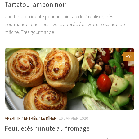
Tartatou jambon noir
Une tartatou idéale pour un soir, rapide à réaliser, très
gourmande, que nous avons appréciée avec une salade de
mâche. Très gourmande !
2
APÉRITIF
/
ENTRÉE
/
LE DÎNER
26 JANVIER 2020
Feuilletés minute au fromage