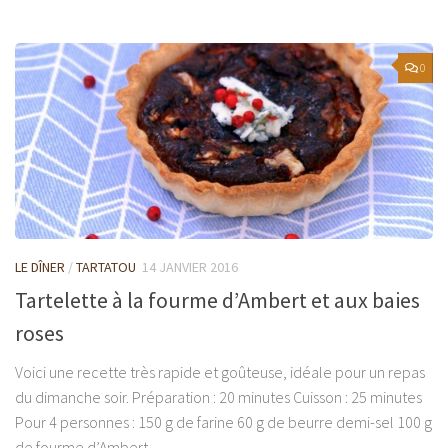
0
LE DÎNER
/
TARTATOU
14 JANVIER 2016
Tartelette à la fourme d’Ambert et aux baies
roses
Voici une recette très rapide et goûteuse, idéale pour un repas
du dimanche soir. Préparation : 20 minutes Cuisson : 25 minutes
Pour 4 personnes : 150 g de farine 60 g de beurre demi-sel 100 g
de fourme d’Ambert...