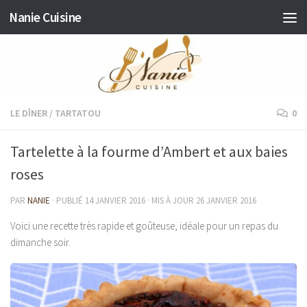
Nanie Cuisine
Skip to content
LE DÎNER
/
TARTATOU
0
Tartelette à la fourme d’Ambert et aux baies
roses
PAR
NANIE
· PUBLIÉ
14 JANVIER 2016
· MIS À JOUR
26 JANVIER 2016
Voici une recette très rapide et goûteuse, idéale pour un repas du
dimanche soir.