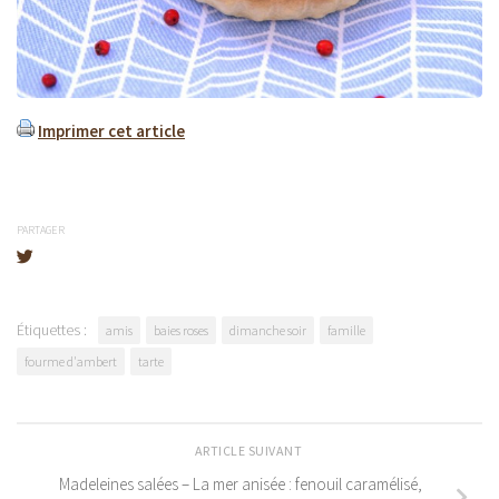
Imprimer cet article
PARTAGER
Étiquettes :
amis
baies roses
dimanche soir
famille
fourme d'ambert
tarte
ARTICLE SUIVANT
Madeleines salées – La mer anisée : fenouil caramélisé,