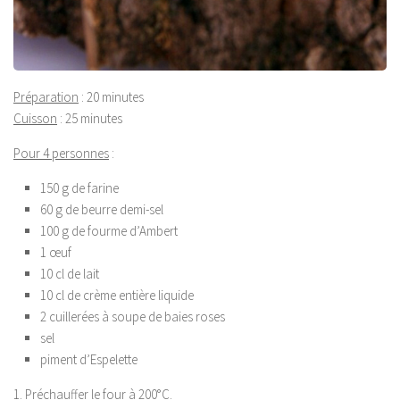
Préparation
: 20 minutes
Cuisson
: 25 minutes
Pour 4 personnes
:
150 g de farine
60 g de beurre demi-sel
100 g de fourme d’Ambert
1 œuf
10 cl de lait
10 cl de crème entière liquide
2 cuillerées à soupe de baies roses
sel
piment d’Espelette
1. Préchauffer le four à 200°C.