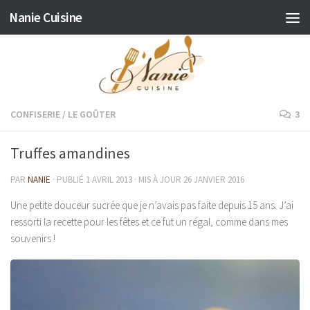
Nanie Cuisine
Skip to content
CONFISERIE
/
LE GOÛTER
3
Truffes amandines
PAR
NANIE
· PUBLIÉ
1 AVRIL 2013
· MIS À JOUR
26 JANVIER 2016
Une petite douceur sucrée que je n’avais pas faite depuis 15 ans. J’ai
ressorti la recette pour les fêtes et ce fut un régal, comme dans mes
souvenirs !