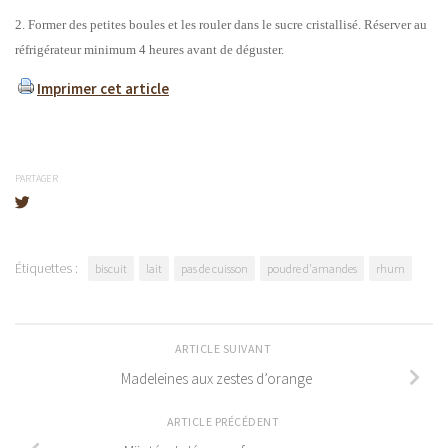
2. Former des petites boules et les rouler dans le sucre cristallisé. Réserver au
réfrigérateur minimum 4 heures avant de déguster.
Imprimer cet article
PARTAGER
Étiquettes :
biscuit
lait
pas de cuisson
poudre d'amandes
rhum
ARTICLE SUIVANT
Madeleines aux zestes d’orange
ARTICLE PRÉCÉDENT