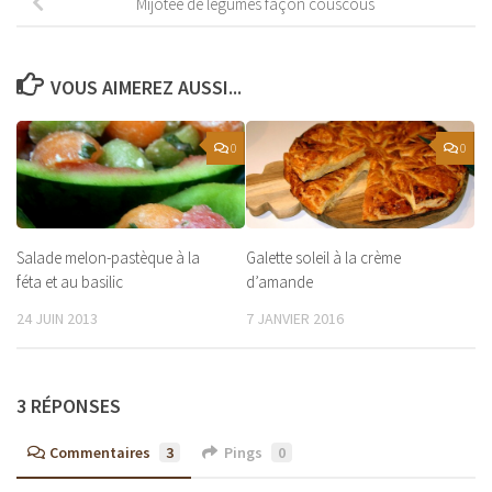
Mijotée de légumes façon couscous
VOUS AIMEREZ AUSSI...
0
0
Salade melon-pastèque à la
Galette soleil à la crème
féta et au basilic
d’amande
24 JUIN 2013
7 JANVIER 2016
3 RÉPONSES
Commentaires
3
Pings
0