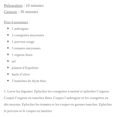
Préparation
: 10 minutes
Cuisson
: 30 minutes
Pour 4 personnes
:
1 aubergine
2 courgettes moyennes
1 poivron rouge
5 tomates moyennes
1 oignon doux
sel
piment d’Espelette
huile d’olive
5 branches de thym frais
1. Laver les légumes. Eplucher les courgettes à moitié et éplucher l’oignon.
Couper l’oignon en tranches fines. Couper l’aubergine et les courgettes en
dés moyens. Eplucher les tomates et les couper en grosses tranches. Eplucher
le poivron et le couper en lanières.