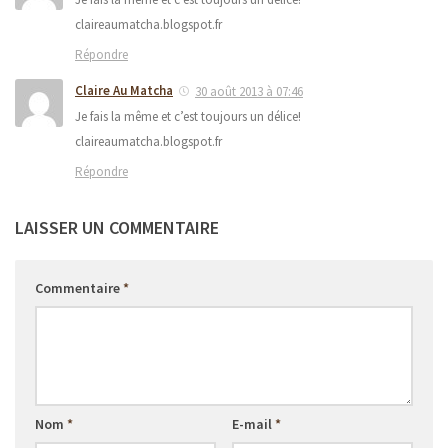
claireaumatcha.blogspot.fr
Répondre
Claire Au Matcha
30 août 2013 à 07:46
Je fais la même et c’est toujours un délice!
claireaumatcha.blogspot.fr
Répondre
LAISSER UN COMMENTAIRE
Commentaire
*
Nom
*
E-mail
*