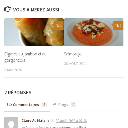
VOUS AIMEREZ AUSSI...
1
2
Cigares au jambon et au
Salmorejo
gorgonzola
30 AOÛT 2011
8 MAI 2020
2 RÉPONSES
Commentaires
2
Pings
0
Claire Au Matcha
30 août 2013 à 07:46
Je fais la même et c’est toujours un délice!