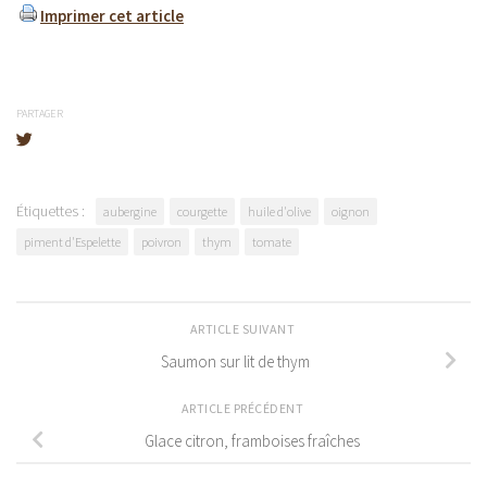
Imprimer cet article
PARTAGER
Étiquettes :
aubergine
courgette
huile d'olive
oignon
piment d'Espelette
poivron
thym
tomate
ARTICLE SUIVANT
Saumon sur lit de thym
ARTICLE PRÉCÉDENT
Glace citron, framboises fraîches