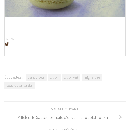
PARTAGER
Étiquettes :
blanc d'oeuf
citron
citron vert
mignardise
poudre d'amandes
ARTICLE SUIVANT
Millefeuille Sauternes-huile d’olive et chocolat-tonka
ARTICLE PRÉCÉDENT