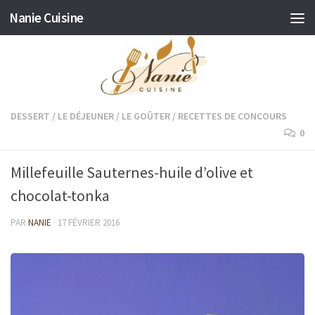
Nanie Cuisine
Skip to content
DESSERT
/
LE DÉJEUNER
/
LE GOÛTER
/
RECETTES DE CONCOURS
0
Millefeuille Sauternes-huile d’olive et
chocolat-tonka
PAR
NANIE
·
17 FÉVRIER 2016