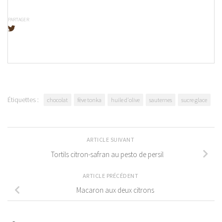
PARTAGER
Étiquettes :
chocolat
fève tonka
huile d'olive
sauternes
sucre glace
ARTICLE SUIVANT
Tortils citron-safran au pesto de persil
ARTICLE PRÉCÉDENT
Macaron aux deux citrons