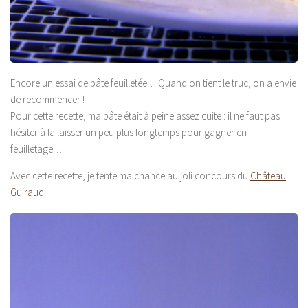
Encore un essai de pâte feuilletée… Quand on tient le truc, on a envie
de recommencer !
Pour cette recette, ma pâte était à peine assez cuite : il ne faut pas
hésiter à la laisser un peu plus longtemps pour gagner en
feuilletage…
Avec cette recette, je tente ma chance au joli concours du
Château
Guiraud
.