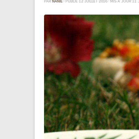
PAR
NANIE
· PUBLIÉ
12 JUILLET 2016
· MIS À JOUR
11 