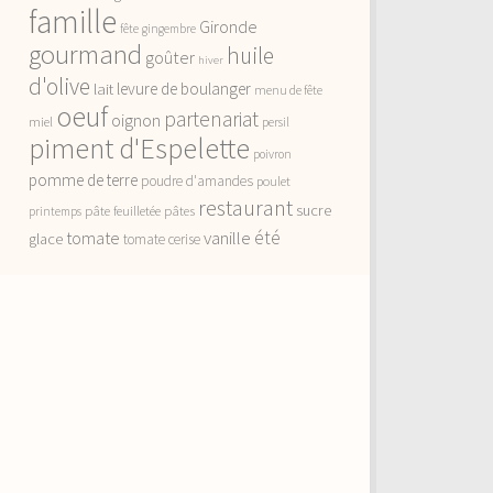
famille
Gironde
fête
gingembre
gourmand
huile
goûter
hiver
d'olive
lait
levure de boulanger
menu de fête
oeuf
partenariat
oignon
miel
persil
piment d'Espelette
poivron
pomme de terre
poudre d'amandes
poulet
restaurant
sucre
pâte feuilletée
pâtes
printemps
vanille
été
tomate
glace
tomate cerise