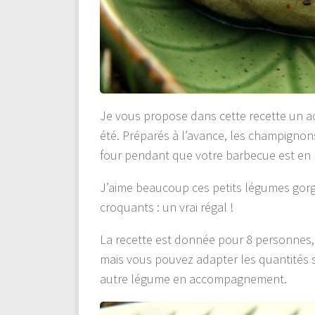
Je vous propose dans cette recette un 
été. Préparés à l’avance, les champigno
four pendant que votre barbecue est en
J’aime beaucoup ces petits légumes gorgé
croquants : un vrai régal !
La recette est donnée pour 8 personnes
mais vous pouvez adapter les quantités s
autre légume en accompagnement.