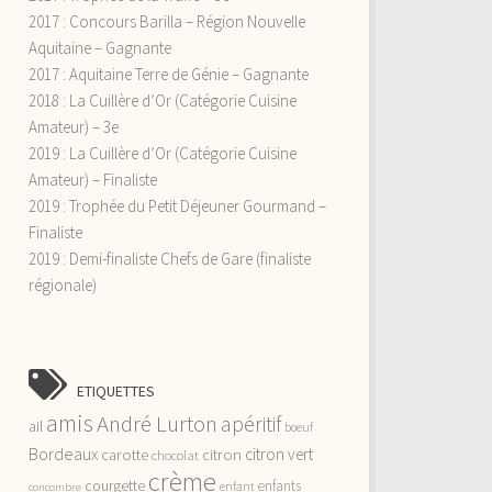
2017 : Concours Barilla – Région Nouvelle
Aquitaine – Gagnante
2017 : Aquitaine Terre de Génie – Gagnante
2018 : La Cuillère d’Or (Catégorie Cuisine
Amateur) – 3e
2019 : La Cuillère d’Or (Catégorie Cuisine
Amateur) – Finaliste
2019 : Trophée du Petit Déjeuner Gourmand –
Finaliste
2019 : Demi-finaliste Chefs de Gare (finaliste
régionale)
ETIQUETTES
amis
André Lurton
apéritif
ail
boeuf
Bordeaux
citron vert
carotte
citron
chocolat
crème
courgette
enfants
enfant
concombre