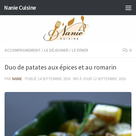
Nanie Cuisine
Skip to content
ACCOMPAGNEMENT
/
LE DÉJEUNER
/
LE DÎNER
0
Duo de patates aux épices et au romarin
PAR
NANIE
· PUBLIÉ
14 SEPTEMBRE 2016
· MIS À JOUR
12 SEPTEMBRE 2016