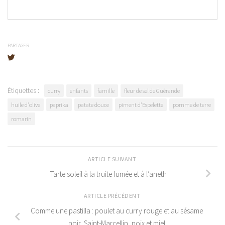
PARTAGER
Étiquettes :
curry
enfants
famille
fleur de sel de Guérande
huile d'olive
paprika
patate douce
piment d'Espelette
pomme de terre
romarin
ARTICLE SUIVANT
Tarte soleil à la truite fumée et à l’aneth
ARTICLE PRÉCÉDENT
Comme une pastilla : poulet au curry rouge et au sésame
noir, Saint-Marcellin, noix et miel