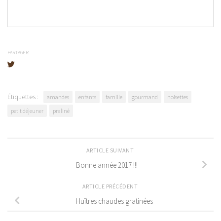
PARTAGER
Étiquettes :
amandes
enfants
famille
gourmand
noisettes
petit déjeuner
praliné
ARTICLE SUIVANT
Bonne année 2017 !!!
ARTICLE PRÉCÉDENT
Huîtres chaudes gratinées