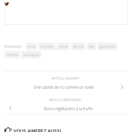
Étiquettes :
amis
chantilly
crème
famille
fête
gourmand
menthe
sucre glace
ARTICLE SUIVANT
Une salade de riz comme un soleil
ARTICLE PRÉCÉDENT
Buns végétariens à la truffe
VOUS AIMEREZ AUSSI...