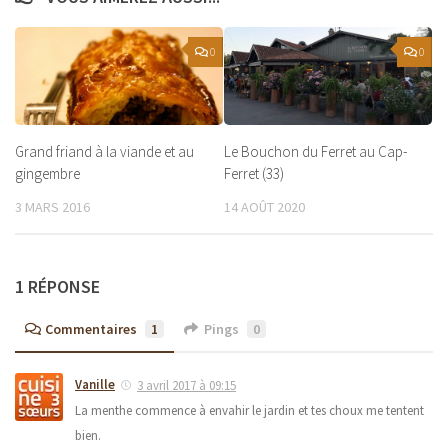
0
0
Grand friand à la viande et au
Le Bouchon du Ferret au Cap-
gingembre
Ferret (33)
3 MARS 2016
14 AOÛT 2020
1 RÉPONSE
Commentaires
1
Pings
0
Vanille
3 avril 2017 à 09:15
La menthe commence à envahir le jardin et tes choux me tentent
bien.