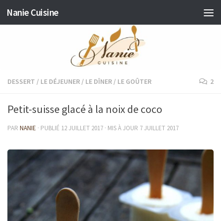
Nanie Cuisine
Skip to content
DESSERT
/
LE DÉJEUNER
/
LE DÎNER
/
LE GOÛTER
2
Petit-suisse glacé à la noix de coco
PAR
NANIE
· PUBLIÉ
12 JUILLET 2017
· MIS À JOUR
7 JUILLET 2017