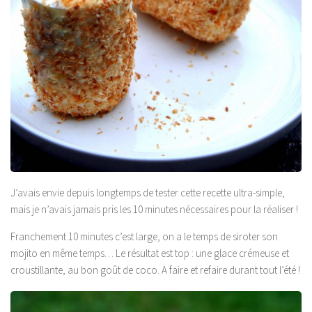
J’avais envie depuis longtemps de tester cette recette ultra-simple,
mais je n’avais jamais pris les 10 minutes nécessaires pour la réaliser !
Franchement 10 minutes c’est large, on a le temps de siroter son
mojito en même temps… Le résultat est top : une glace crémeuse et
croustillante, au bon goût de coco. A faire et refaire durant tout l’été !