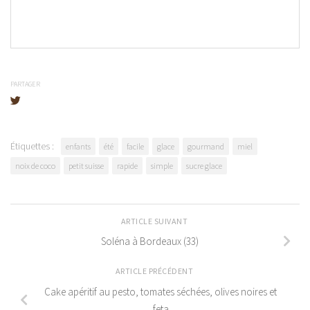
PARTAGER
Étiquettes :
enfants
été
facile
glace
gourmand
miel
noix de coco
petit suisse
rapide
simple
sucre glace
ARTICLE SUIVANT
Soléna à Bordeaux (33)
ARTICLE PRÉCÉDENT
Cake apéritif au pesto, tomates séchées, olives noires et
feta