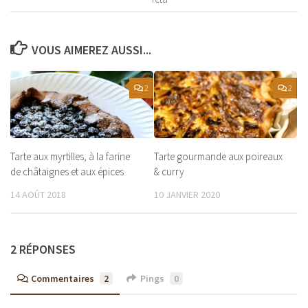
VOUS AIMEREZ AUSSI...
2
2
Tarte aux myrtilles, à la farine
Tarte gourmande aux poireaux
de châtaignes et aux épices
& curry
14 AOÛT 2018
10 JANVIER 2020
2 RÉPONSES
Commentaires
2
Pings
0