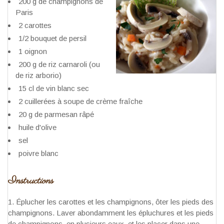
200 g de champignons de
Paris
2 carottes
1/2 bouquet de persil
1 oignon
200 g de riz carnaroli (ou
de riz arborio)
15 cl de vin blanc sec
2 cuillerées à soupe de crème fraîche
20 g de parmesan râpé
huile d'olive
sel
poivre blanc
Instructions
Éplucher les carottes et les champignons, ôter les pieds des
champignons. Laver abondamment les épluchures et les pieds
de champignons, en plusieurs eaux, et les placer dans une