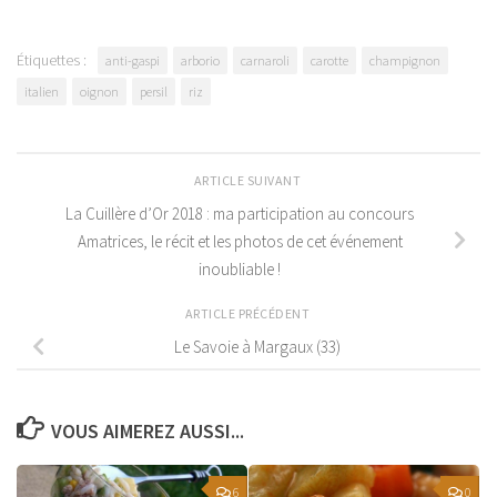
Étiquettes :
anti-gaspi
arborio
carnaroli
carotte
champignon
italien
oignon
persil
riz
ARTICLE SUIVANT
La Cuillère d’Or 2018 : ma participation au concours
Amatrices, le récit et les photos de cet événement
inoubliable !
ARTICLE PRÉCÉDENT
Le Savoie à Margaux (33)
VOUS AIMEREZ AUSSI...
6
0